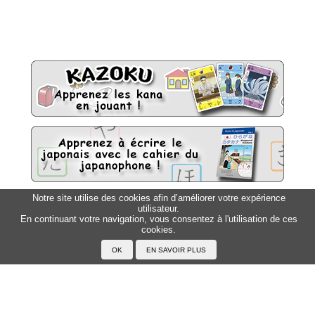
Notre site utilise des cookies afin d’améliorer votre expérience
utilisateur.
Sitemap
Top △
En continuant votre navigation, vous consentez à l'utilisation de ces
cookies.
Accueil
F.A.Q.
A propos du Japanophone
Mentions légales
Votre profil