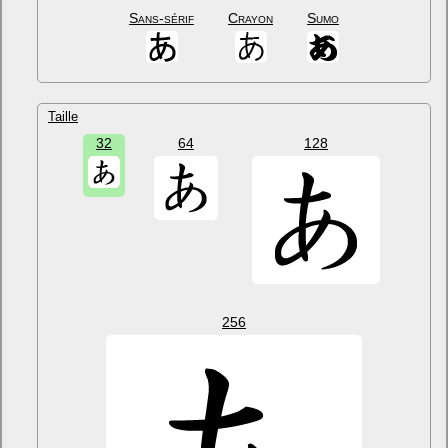
Sans-sérif
Crayon
Sumo
Taille
32
64
128
256