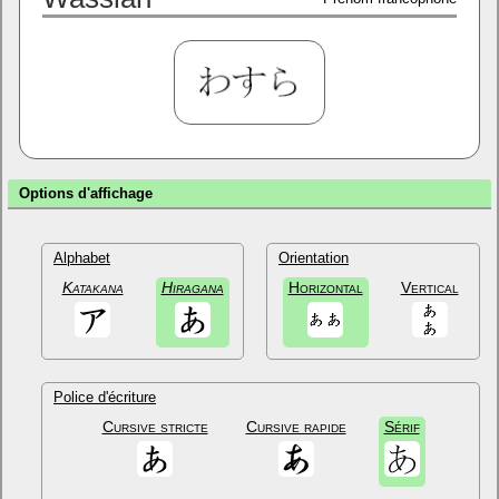
Options d'affichage
Alphabet
Orientation
Katakana
Hiragana
Horizontal
Vertical
Police d'écriture
Cursive stricte
Cursive rapide
Sérif