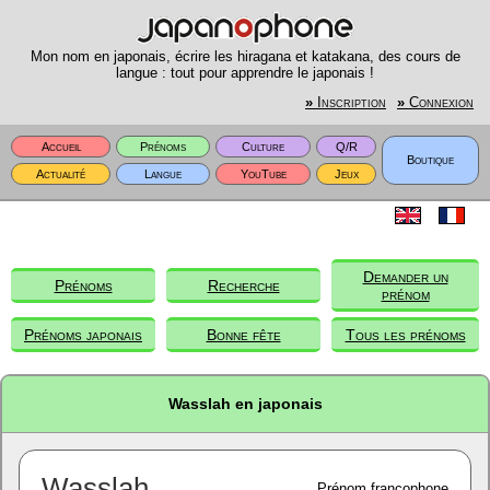
Mon nom en japonais, écrire les hiragana et katakana, des cours de
langue : tout pour apprendre le japonais !
»
Inscription
»
Connexion
Accueil
Prénoms
Culture
Q/R
Boutique
Actualité
Langue
YouTube
Jeux
Demander un
Prénoms
Recherche
prénom
Prénoms japonais
Bonne fête
Tous les prénoms
Wasslah en japonais
Wasslah
Prénom francophone