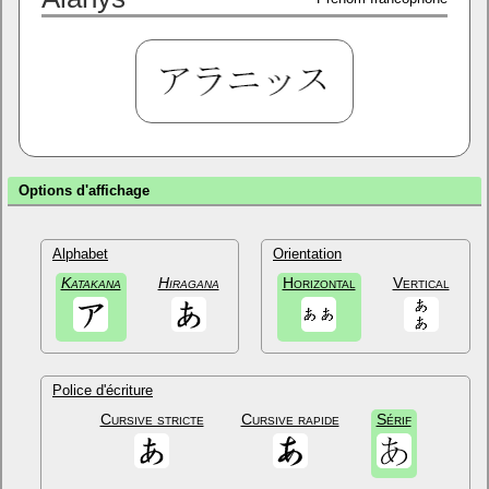
Options d'affichage
Alphabet
Orientation
Katakana
Hiragana
Horizontal
Vertical
Police d'écriture
Cursive stricte
Cursive rapide
Sérif