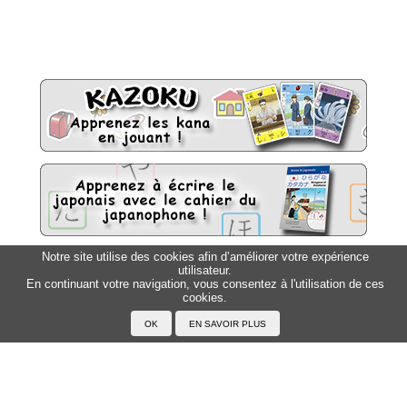
Notre site utilise des cookies afin d’améliorer votre expérience
utilisateur.
Sitemap
Top △
En continuant votre navigation, vous consentez à l'utilisation de ces
cookies.
Accueil
F.A.Q.
A propos du Japanophone
Mentions légales
Votre profil