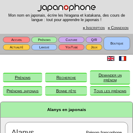
Mon nom en japonais, écrire les hiragana et katakana, des cours de
langue : tout pour apprendre le japonais !
»
Inscription
»
Connexion
Accueil
Prénoms
Culture
Q/R
Boutique
Actualité
Langue
YouTube
Jeux
Demander un
Prénoms
Recherche
prénom
Prénoms japonais
Bonne fête
Tous les prénoms
Alanys en japonais
Alanys
Prénom francophone