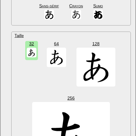
Sans-sérif
Crayon
Sumo
Taille
32
64
128
256