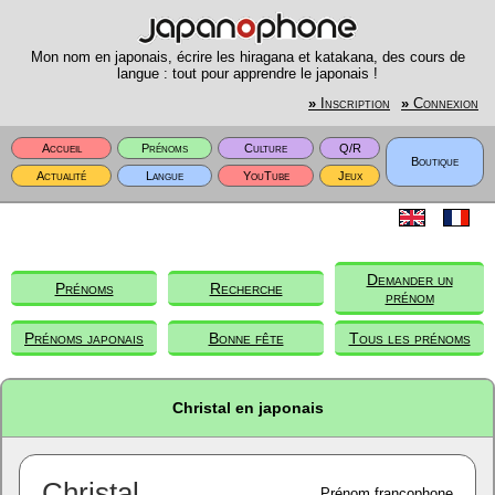
Mon nom en japonais, écrire les hiragana et katakana, des cours de
langue : tout pour apprendre le japonais !
»
Inscription
»
Connexion
Accueil
Prénoms
Culture
Q/R
Boutique
Actualité
Langue
YouTube
Jeux
Demander un
Prénoms
Recherche
prénom
Prénoms japonais
Bonne fête
Tous les prénoms
Christal en japonais
Christal
Prénom francophone