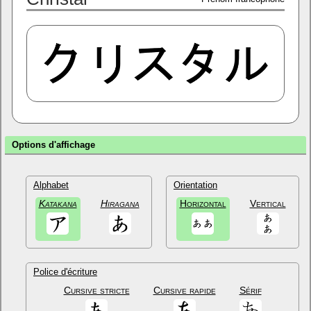
Options d'affichage
Alphabet
Orientation
Katakana
Hiragana
Horizontal
Vertical
Police d'écriture
Cursive stricte
Cursive rapide
Sérif