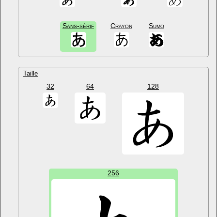
Sans-sérif
Crayon
Sumo
Taille
32
64
128
256