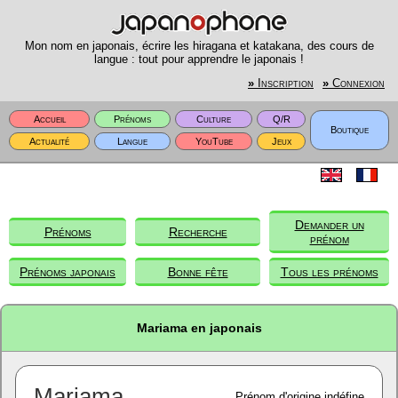
Mon nom en japonais, écrire les hiragana et katakana, des cours de
langue : tout pour apprendre le japonais !
»
Inscription
»
Connexion
Accueil
Prénoms
Culture
Q/R
Boutique
Actualité
Langue
YouTube
Jeux
Demander un
Prénoms
Recherche
prénom
Prénoms japonais
Bonne fête
Tous les prénoms
Mariama en japonais
Mariama
Prénom d'origine indéfine