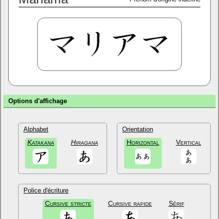
Options d'affichage
Alphabet
Orientation
Katakana
Hiragana
Horizontal
Vertical
Police d'écriture
Cursive stricte
Cursive rapide
Sérif