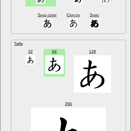
Sans-sérif
Crayon
Sumo
Taille
32
64
128
256