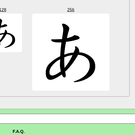
128
256
F.A.Q.