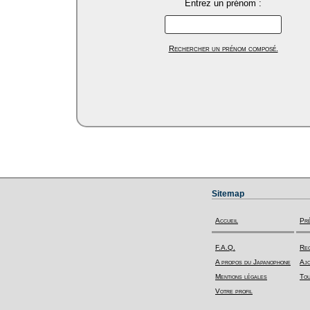
Entrez un prénom :
Rechercher un prénom composé.
Sitemap
Accueil
Pr
F.A.Q.
Rec
A propos du Japanophone
Ajo
Mentions légales
Tou
Votre profil