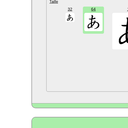
Taille
32
64