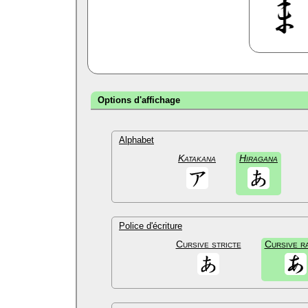
Options d'affichage
Alphabet
Katakana
Hiragana
Police d'écriture
Cursive stricte
Cursive r