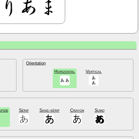
Orientation
Horizontal
Vertical
apide
Sérif
Sans-sérif
Crayon
Sumo