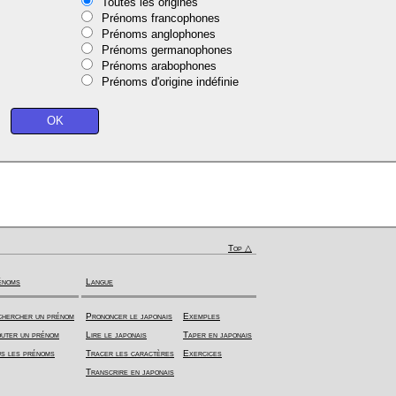
Toutes les origines
Prénoms francophones
Prénoms anglophones
Prénoms germanophones
Prénoms arabophones
Prénoms d'origine indéfinie
Top △
énoms
Langue
hercher un prénom
Prononcer le japonais
Exemples
uter un prénom
Lire le japonais
Taper en japonais
s les prénoms
Tracer les caractères
Exercices
Transcrire en japonais