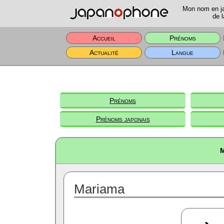
Mon nom en jap
de l
Accueil
Prénoms
Actualité
Langue
Prénoms
Prénoms japonais
M
Mariama