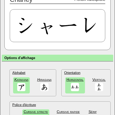
Options d'affichage
Alphabet
Orientation
Katakana
Hiragana
Horizontal
Vertical
Police d'écriture
Cursive stricte
Cursive rapide
Sérif