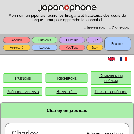
Mon nom en japonais, écrire les hiragana et katakana, des cours de
langue : tout pour apprendre le japonais !
»
Inscription
»
Connexion
Accueil
Prénoms
Culture
Q/R
Boutique
Actualité
Langue
YouTube
Jeux
Demander un
Prénoms
Recherche
prénom
Prénoms japonais
Bonne fête
Tous les prénoms
Charley en japonais
Charley
Prénom francophone