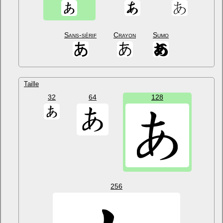
Sans-sérif
Crayon
Sumo
Taille
32
64
128
256