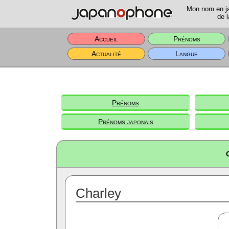
Mon nom en jap
de l
Accueil
Prénoms
Actualité
Langue
Prénoms
Prénoms japonais
Charley