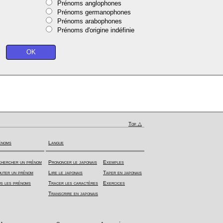
Prénoms anglophones
Prénoms germanophones
Prénoms arabophones
Prénoms d'origine indéfinie
Top △
énoms
Langue
hercher un prénom
Prononcer le japonais
Exemples
uter un prénom
Lire le japonais
Taper en japonais
s les prénoms
Tracer les caractères
Exercices
Transcrire en japonais