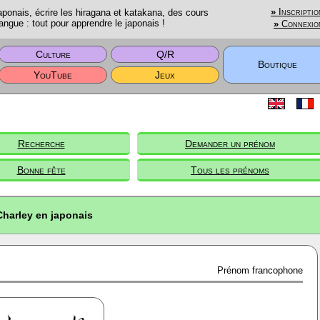
onais, écrire les hiragana et katakana, des cours
»
Inscriptio
angue : tout pour apprendre le japonais !
»
Connexio
Culture
Q/R
Boutique
YouTube
Jeux
Recherche
Demander un prénom
Bonne fête
Tous les prénoms
Charley en japonais
Prénom francophone