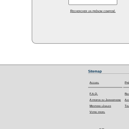
Rechercher un prénom composé.
Sitemap
Accueil
Pr
F.A.Q.
Rec
A propos du Japanophone
Ajo
Mentions légales
Tou
Votre profil