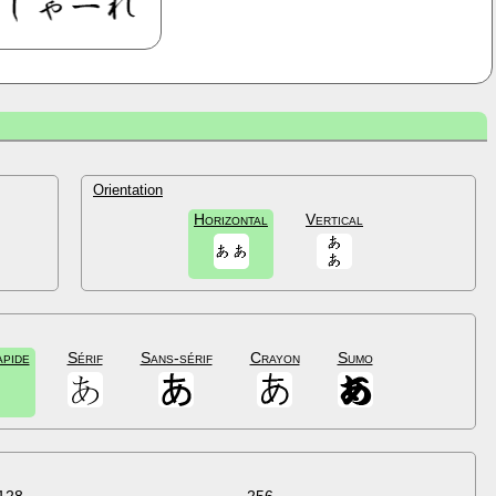
Orientation
Horizontal
Vertical
apide
Sérif
Sans-sérif
Crayon
Sumo
128
256