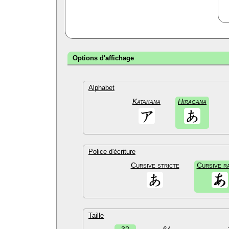
Options d'affichage
Alphabet
Katakana
Hiragana
Police d'écriture
Cursive stricte
Cursive r
Taille
32
64