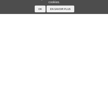
cookies.
Accueil
F.A.Q.
A propos du Japanophone
Mentions légales
Votre profil
Prénoms
Rechercher un prénom
Ajouter un prénom
Tous les prénoms
Langue
Prononcer le japonais
Exemples
Lire le japonais
Taper en japonais
Tracer les caractères
Exercices
Transcrire en japonais