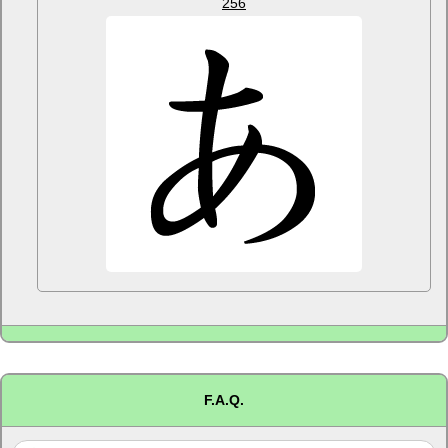
256
F.A.Q.