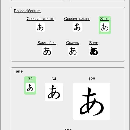
Police d'écriture
Cursive stricte
Cursive rapide
Sérif
Sans-sérif
Crayon
Sumo
Taille
32
64
128