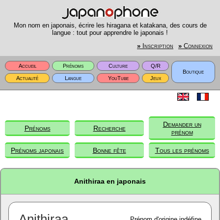
Mon nom en japonais, écrire les hiragana et katakana, des cours de
langue : tout pour apprendre le japonais !
»
Inscription
»
Connexion
Accueil
Prénoms
Culture
Q/R
Boutique
Actualité
Langue
YouTube
Jeux
Demander un
Prénoms
Recherche
prénom
Prénoms japonais
Bonne fête
Tous les prénoms
Anithiraa en japonais
Anithiraa
Prénom d'origine indéfine