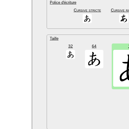
Police d'écriture
Cursive stricte
Cursive r
Taille
32
64