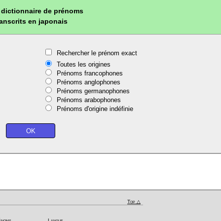
dictionnaire de prénoms
ranscrits en japonais
Rechercher le prénom exact
Toutes les origines
Prénoms francophones
Prénoms anglophones
Prénoms germanophones
Prénoms arabophones
Prénoms d'origine indéfinie
Top △
énoms
Langue