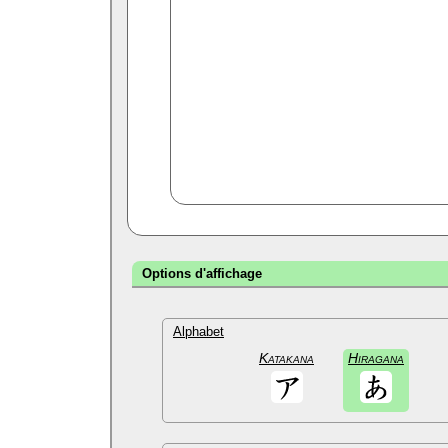
Options d'affichage
Alphabet
Katakana
Hiragana