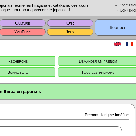
onais, écrire les hiragana et katakana, des cours
»
Inscriptio
angue : tout pour apprendre le japonais !
»
Connexio
Culture
Q/R
Boutique
YouTube
Jeux
Recherche
Demander un prénom
Bonne fête
Tous les prénoms
nithiraa en japonais
Prénom d'origine indéfine