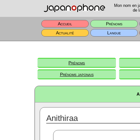
Mon nom en jap
de l
Accueil
Prénoms
Actualité
Langue
Prénoms
Prénoms japonais
A
Anithiraa