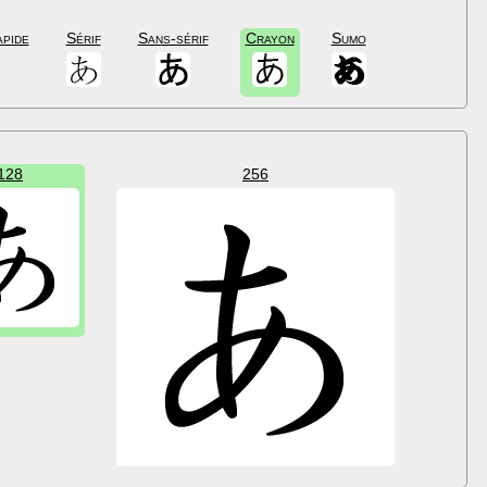
apide
Sérif
Sans-sérif
Crayon
Sumo
128
256