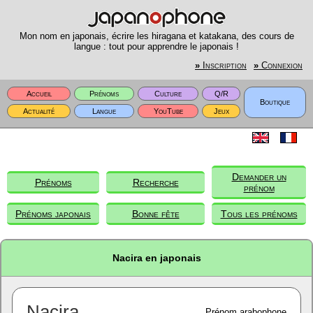
Mon nom en japonais, écrire les hiragana et katakana, des cours de
langue : tout pour apprendre le japonais !
»
Inscription
»
Connexion
Accueil
Prénoms
Culture
Q/R
Boutique
Actualité
Langue
YouTube
Jeux
Demander un
Prénoms
Recherche
prénom
Prénoms japonais
Bonne fête
Tous les prénoms
Nacira en japonais
Nacira
Prénom arabophone