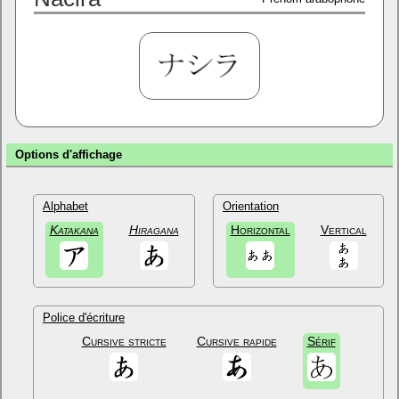
Options d'affichage
Alphabet
Orientation
Katakana
Hiragana
Horizontal
Vertical
Police d'écriture
Cursive stricte
Cursive rapide
Sérif