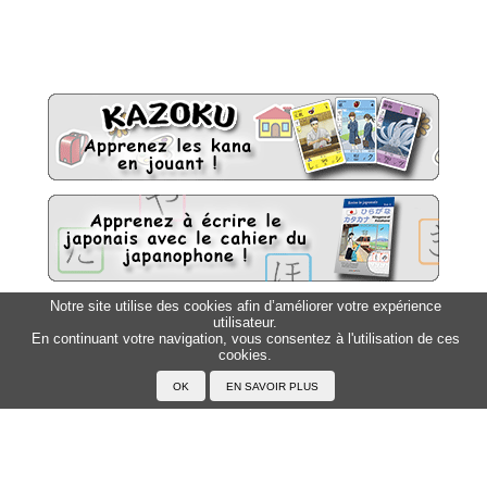
Notre site utilise des cookies afin d’améliorer votre expérience
utilisateur.
Sitemap
Top △
En continuant votre navigation, vous consentez à l'utilisation de ces
cookies.
Accueil
F.A.Q.
A propos du Japanophone
Mentions légales
Votre profil