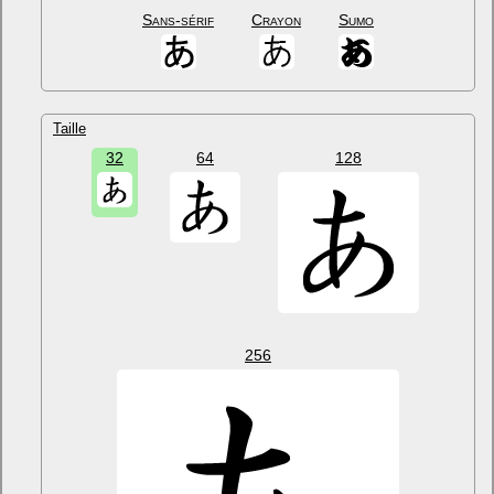
Sans-sérif
Crayon
Sumo
Taille
32
64
128
256