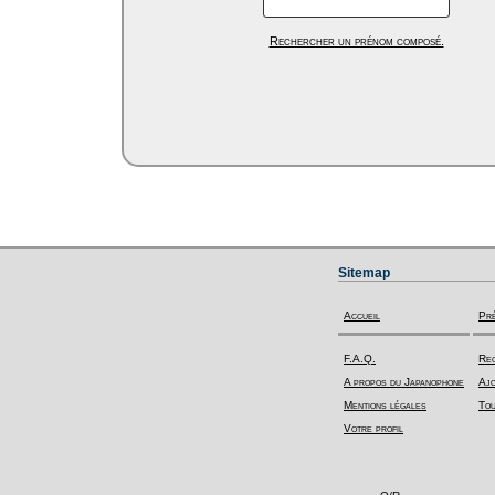
Rechercher un prénom composé.
Sitemap
Accueil
Pr
F.A.Q.
Rec
A propos du Japanophone
Ajo
Mentions légales
Tou
Votre profil