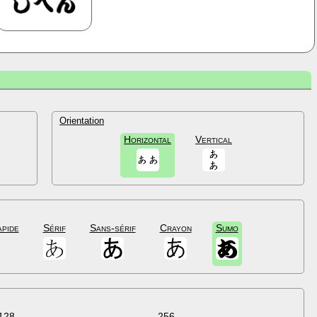
Orientation
Horizontal
Vertical
apide
Sérif
Sans-sérif
Crayon
Sumo
128
256