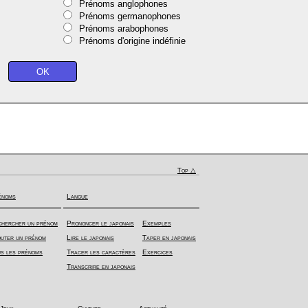
Prénoms anglophones
Prénoms germanophones
Prénoms arabophones
Prénoms d'origine indéfinie
Top △
énoms
Langue
hercher un prénom
Prononcer le japonais
Exemples
uter un prénom
Lire le japonais
Taper en japonais
s les prénoms
Tracer les caractères
Exercices
Transcrire en japonais