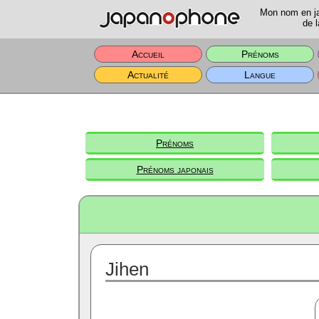
Mon nom en jap
de l
Accueil
Prénoms
Actualité
Langue
Prénoms
Prénoms japonais
Jihen