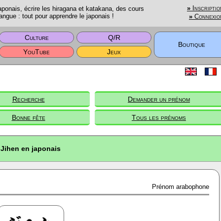
onais, écrire les hiragana et katakana, des cours
»
Inscriptio
angue : tout pour apprendre le japonais !
»
Connexio
Culture
Q/R
Boutique
YouTube
Jeux
Recherche
Demander un prénom
Bonne fête
Tous les prénoms
Jihen en japonais
Prénom arabophone