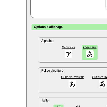
Options d'affichage
Alphabet
Katakana
Hiragana
Police d'écriture
Cursive stricte
Cursive r
Taille
32
64