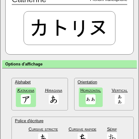
Options d'affichage
Alphabet
Orientation
Katakana
Hiragana
Horizontal
Vertical
Police d'écriture
Cursive stricte
Cursive rapide
Sérif