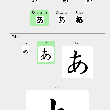
Sans-sérif
Crayon
Sumo
Taille
32
64
128
256