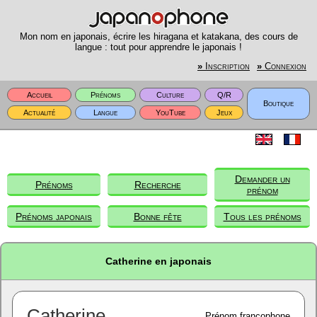
Mon nom en japonais, écrire les hiragana et katakana, des cours de
langue : tout pour apprendre le japonais !
»
Inscription
»
Connexion
Accueil
Prénoms
Culture
Q/R
Boutique
Actualité
Langue
YouTube
Jeux
Demander un
Prénoms
Recherche
prénom
Prénoms japonais
Bonne fête
Tous les prénoms
Catherine en japonais
Catherine
Prénom francophone