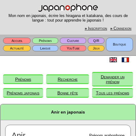
Mon nom en japonais, écrire les hiragana et katakana, des cours de
langue : tout pour apprendre le japonais !
»
Inscription
»
Connexion
Accueil
Prénoms
Culture
Q/R
Boutique
Actualité
Langue
YouTube
Jeux
Demander un
Prénoms
Recherche
prénom
Prénoms japonais
Bonne fête
Tous les prénoms
Anir en japonais
Anir
Prénom arabophone