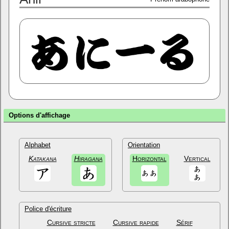
Options d'affichage
Alphabet
Orientation
Katakana
Hiragana
Horizontal
Vertical
Police d'écriture
Cursive stricte
Cursive rapide
Sérif