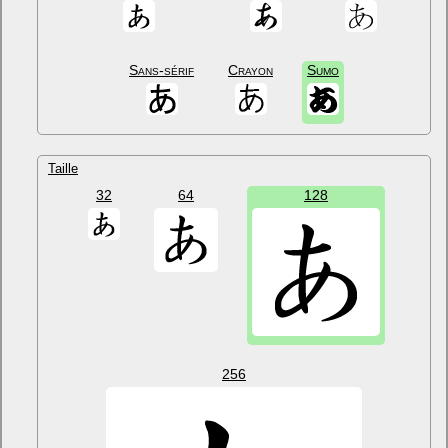
Sans-sérif
Crayon
Sumo
Taille
32
64
128
256