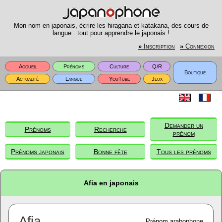
Mon nom en japonais, écrire les hiragana et katakana, des cours de
langue : tout pour apprendre le japonais !
»
Inscription
»
Connexion
Accueil
Prénoms
Culture
Q/R
Boutique
Actualité
Langue
YouTube
Jeux
Demander un
Prénoms
Recherche
prénom
Prénoms japonais
Bonne fête
Tous les prénoms
Afia en japonais
Afia
Prénom arabophone