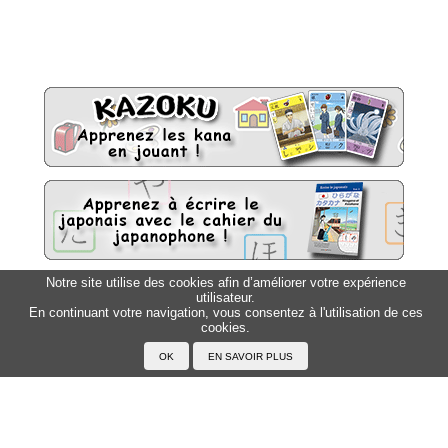
Notre site utilise des cookies afin d’améliorer votre expérience
utilisateur.
Sitemap
Top △
En continuant votre navigation, vous consentez à l'utilisation de ces
cookies.
Accueil
F.A.Q.
A propos du Japanophone
Mentions légales
Votre profil