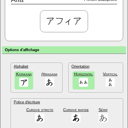
Options d'affichage
Alphabet
Orientation
Katakana
Hiragana
Horizontal
Vertical
Police d'écriture
Cursive stricte
Cursive rapide
Sérif