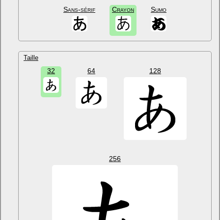
Sans-sérif
Crayon
Sumo
Taille
32
64
128
256