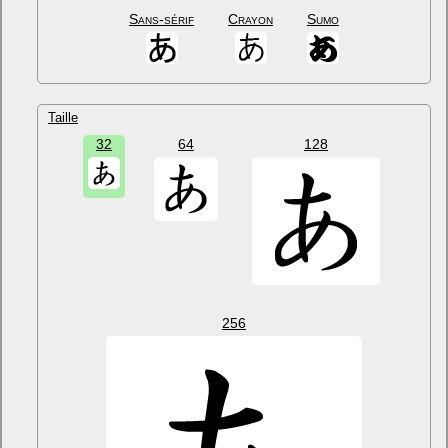
Sans-sérif
Crayon
Sumo
Taille
32
64
128
256