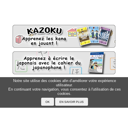
Notre site utilise des cookies afin d’améliorer votre expérience
utilisateur.
Sitemap
Top △
En continuant votre navigation, vous consentez à l'utilisation de ces
cookies.
Accueil
F.A.Q.
A propos du Japanophone
Mentions légales
Votre profil