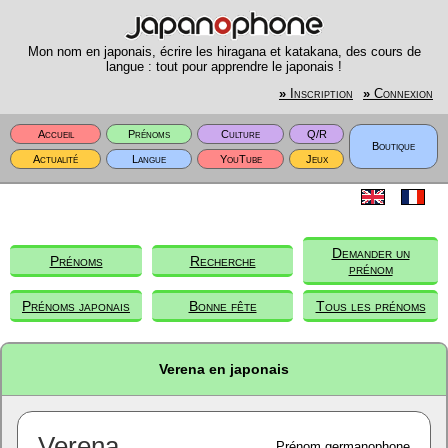
Mon nom en japonais, écrire les hiragana et katakana, des cours de
langue : tout pour apprendre le japonais !
»
Inscription
»
Connexion
Accueil
Prénoms
Culture
Q/R
Boutique
Actualité
Langue
YouTube
Jeux
Demander un
Prénoms
Recherche
prénom
Prénoms japonais
Bonne fête
Tous les prénoms
Verena en japonais
Verena
Prénom germanophone