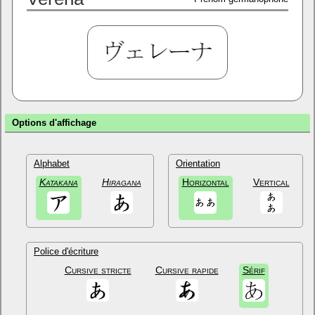
Options d'affichage
Alphabet
Orientation
Katakana
Hiragana
Horizontal
Vertical
Police d'écriture
Cursive stricte
Cursive rapide
Sérif