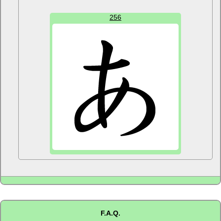
256
F.A.Q.