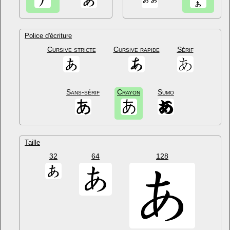
Police d'écriture
Cursive stricte
Cursive rapide
Sérif
Sans-sérif
Crayon
Sumo
Taille
32
64
128