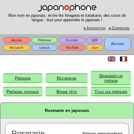
Mon nom en japonais, écrire les hiragana et katakana, des cours de
langue : tout pour apprendre le japonais !
»
Inscription
»
Connexion
Accueil
Prénoms
Culture
Q/R
Boutique
Actualité
Langue
YouTube
Jeux
Demander un
Prénoms
Recherche
prénom
Prénoms japonais
Bonne fête
Tous les prénoms
Rosmarie en japonais
Rosmarie
Prénom germanophone