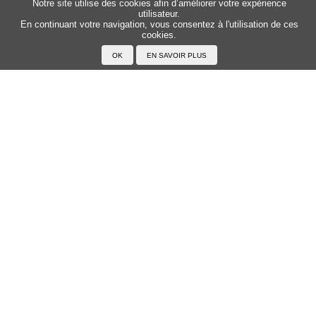
Notre site utilise des cookies afin d’améliorer votre expérience
Sitemap
Top △
utilisateur.
En continuant votre navigation, vous consentez à l'utilisation de ces
cookies.
Accueil
F.A.Q.
A propos du Japanophone
Mentions légales
Votre profil
Prénoms
Rechercher un prénom
Ajouter un prénom
Tous les prénoms
Langue
Prononcer le japonais
Exemples
Lire le japonais
Taper en japonais
Tracer les caractères
Exercices
Transcrire en japonais