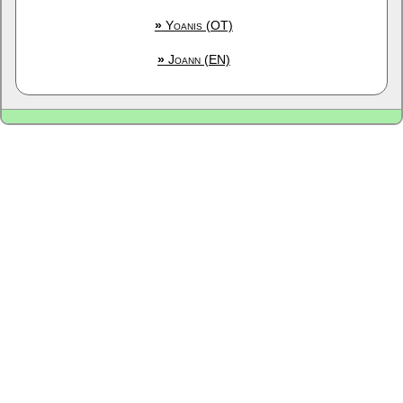
»
Yoanis (OT)
»
Joann (EN)