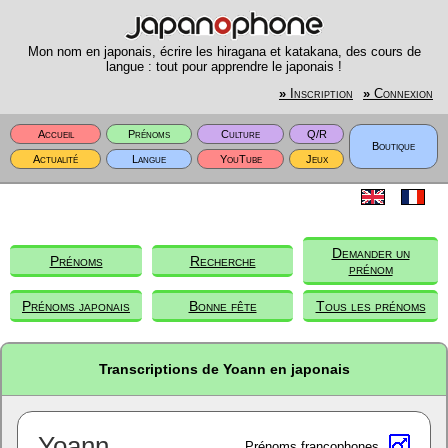
Mon nom en japonais, écrire les hiragana et katakana, des cours de
langue : tout pour apprendre le japonais !
»
Inscription
»
Connexion
Accueil
Prénoms
Culture
Q/R
Boutique
Actualité
Langue
YouTube
Jeux
Demander un
Prénoms
Recherche
prénom
Prénoms japonais
Bonne fête
Tous les prénoms
Transcriptions de Yoann en japonais
Yoann
Prénoms francophones