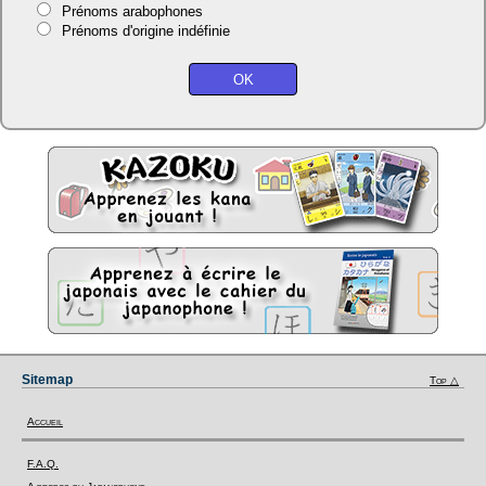
Prénoms arabophones
Prénoms d'origine indéfinie
Sitemap
Top △
Accueil
F.A.Q.