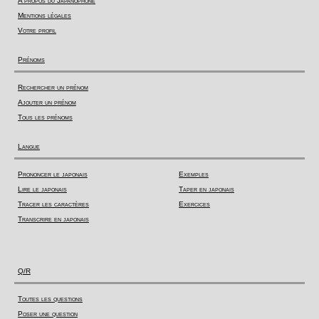
A propos du Japanophone
Mentions légales
Votre profil
Prénoms
Rechercher un prénom
Ajouter un prénom
Tous les prénoms
Langue
Prononcer le japonais
Exemples
Lire le japonais
Taper en japonais
Tracer les caractères
Exercices
Transcrire en japonais
Q/R
Toutes les questions
Poser une question