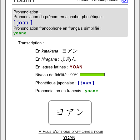
Prononciation :
Prononciation du prénom en alphabet phonétique :
[ joan ]
Prononciation francophone en français simplifié :
yoane
Transcription :
ヨアン
En
katakana
:
よあん
En
hiragana
:
En lettres latines :
YOAN
Niveau de fidélité :
99
%
[ joaɴ ]
Phonétique japonaise :
Prononciation en français :
yoane
»
Plus d'options d'affichage pour
YOAN