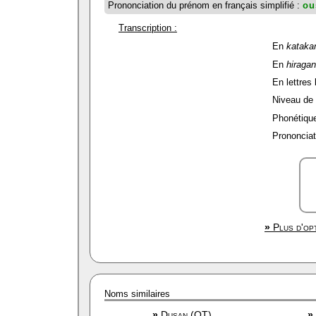
Prononciation du prénom en français simplifié :
ou
Transcription :
En
kataka
En
hiraga
En lettres 
Niveau de f
Phonétique
Prononciat
»
Plus d'opt
Noms similaires
»
Dusan (OT)
»