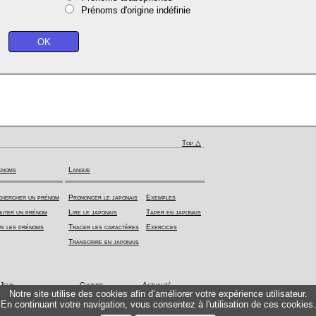
Prénoms d'origine indéfinie
Top △
énoms
Langue
hercher un prénom
Prononcer le japonais
Exemples
uter un prénom
Lire le japonais
Taper en japonais
s les prénoms
Tracer les caractères
Exercices
Transcrire en japonais
Jeux
Culture
Actualité
Notre site utilise des cookies afin d’améliorer votre expérience utilisateur.
En continuant votre navigation, vous consentez à l'utilisation de ces cookies.
Kazoku - Jeu de cartes
Calendrier
Ruby News