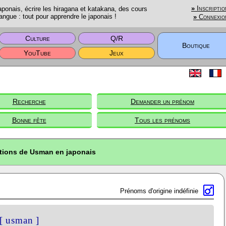
onais, écrire les hiragana et katakana, des cours
»
Inscriptio
angue : tout pour apprendre le japonais !
»
Connexio
Culture
Q/R
Boutique
YouTube
Jeux
Recherche
Demander un prénom
Bonne fête
Tous les prénoms
ptions de Usman en japonais
Prénoms d'origine indéfinie
[ usman ]