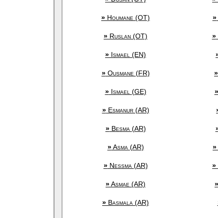
»
Houmane (OT)
»
»
Ruslan (OT)
»
»
Ismael (EN)
»
Ousmane (FR)
»
»
Ismael (GE)
»
Esmanur (AR)
»
Besma (AR)
»
Asma (AR)
»
»
Nessma (AR)
»
»
Asmae (AR)
»
Basmala (AR)