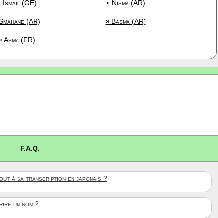
»
Ismail (GE)
»
Nisma (AR)
Smahane (AR)
»
Basma (AR)
»
Asma (FR)
F.A.Q.
ut à sa transcription en japonais ?
crire un nom ?