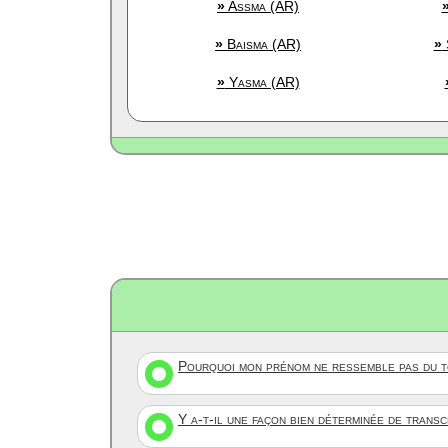
»
Assma (AR)
»
Baisma (AR)
»
»
Yasma (AR)
Pourquoi mon prénom ne ressemble pas du to
Y a-t-il une façon bien déterminée de trans