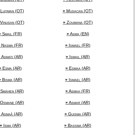
Luqman (OT)
»
Musacan (OT)
Vinusan (OT)
»
Zoumana (OT)
»
Smail (FR)
»
Asma (EN)
Nasma (FR)
»
Ismael (FR)
»
Asmati (AR)
»
Ismail (AR)
»
Esma (AR)
»
Esmaa (AR)
»
Bisma (AR)
»
Ismael (AR)
Smahen (AR)
»
Asmaa (FR)
Osmane (AR)
»
Asmar (AR)
»
Asmaâ (AR)
»
Guisma (AR)
»
Isma (AR)
»
Bassma (AR)