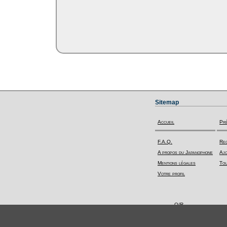
Sitemap
Accueil
Pr
F.A.Q.
Rec
A propos du Japanophone
Ajo
Mentions légales
Tou
Votre profil
Q/R
Toutes les questions