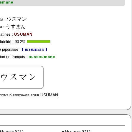
smane
ウスマン
na
:
うすまん
na
:
latines :
USUMAN
idélité :
90.2
%
[ ɯsɯmaɴ ]
 japonaise :
ion en français :
oussoumane
ions d'affichage pour
USUMAN
Guzman (OT)
»
Heutman (OT)