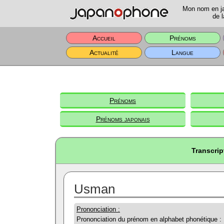
Mon nom en jap
de l
Accueil
Prénoms
Actualité
Langue
Prénoms
Prénoms japonais
Transcri
Usman
Prononciation :
Prononciation du prénom en alphabet phonétique :