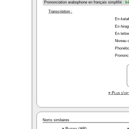
Prononciation arabophone en français simplifié :
b
Transcription :
En
kata
En
hira
En lettre
Niveau de
Phonétiq
Prononci
»
Plus d'opt
Noms similaires
»
Baisma (AR)