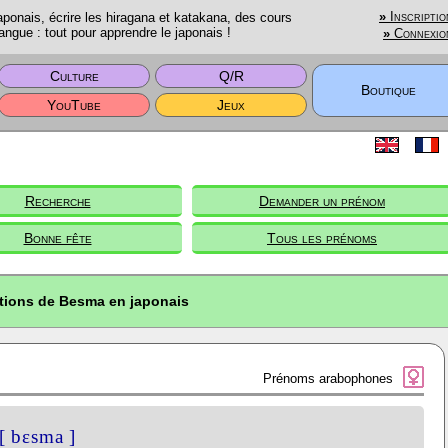
onais, écrire les hiragana et katakana, des cours
»
Inscriptio
angue : tout pour apprendre le japonais !
»
Connexio
Culture
Q/R
Boutique
YouTube
Jeux
Recherche
Demander un prénom
Bonne fête
Tous les prénoms
ptions de Besma en japonais
Prénoms arabophones
[ bɛsma ]