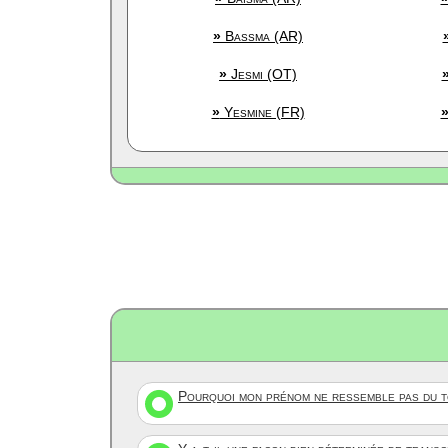
»
Bassma (AR)
»
Jesmi (OT)
»
Yesmine (FR)
Pourquoi mon prénom ne ressemble pas du to