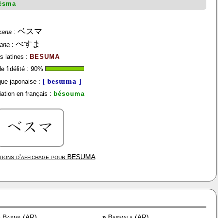
èsma
ベスマ
kana
:
べすま
gana
:
s latines :
BESUMA
 fidélité :
90
%
[ besɯma ]
ue japonaise :
ation en français :
bésouma
ions d'affichage pour
BESUMA
»
Basma (AR)
»
Basmala (AR)