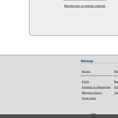
Rechercher un prénom composé.
Sitemap
Accueil
Pr
F.A.Q.
Rec
A propos du Japanophone
Ajo
Mentions légales
Tou
Votre profil
Q/R