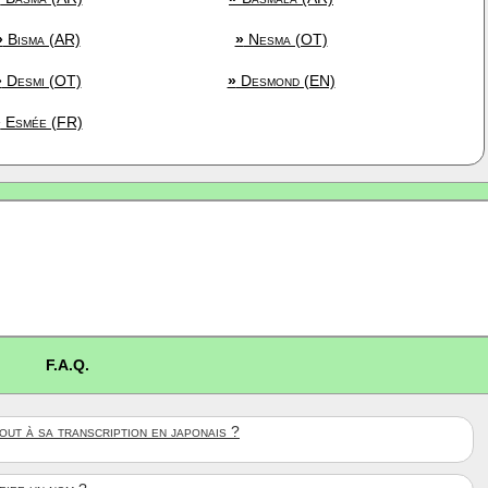
»
Bisma (AR)
»
Nesma (OT)
»
Desmi (OT)
»
Desmond (EN)
»
Esmée (FR)
F.A.Q.
ut à sa transcription en japonais ?