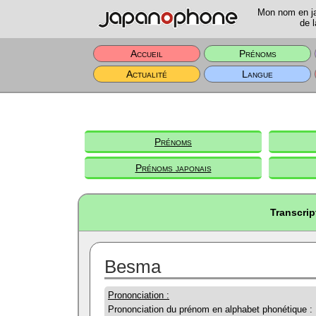
Mon nom en jap
de l
Accueil
Prénoms
Actualité
Langue
Prénoms
Prénoms japonais
Transcri
Besma
Prononciation :
Prononciation du prénom en alphabet phonétique :