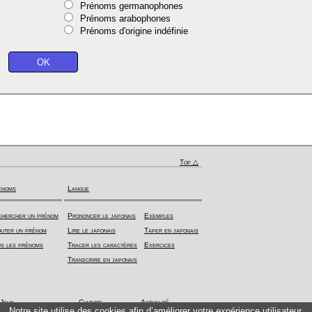
Prénoms germanophones
Prénoms arabophones
Prénoms d'origine indéfinie
Top △
énoms
Langue
hercher un prénom
Prononcer le japonais
Exemples
uter un prénom
Lire le japonais
Taper en japonais
s les prénoms
Tracer les caractères
Exercices
Transcrire en japonais
Jeux
Culture
Actualité
Notre site utilise des cookies afin d’améliorer votre expérience utilisateur.