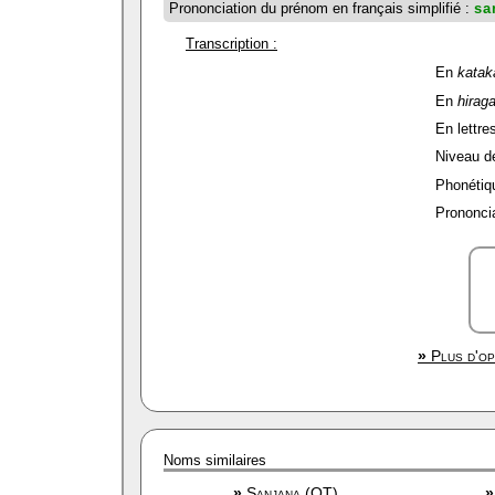
Prononciation du prénom en français simplifié :
sa
Transcription :
En
katak
En
hirag
En lettres
Niveau de 
Phonétiqu
Prononcia
»
Plus d'op
Noms similaires
»
Sanjana (OT)
»