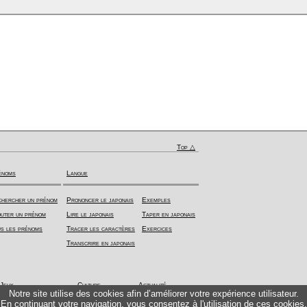
Top △
énoms
Langue
hercher un prénom
Prononcer le japonais
Exemples
uter un prénom
Lire le japonais
Taper en japonais
s les prénoms
Tracer les caractères
Exercices
Transcrire en japonais
Jeux
Culture
Actualité
Notre site utilise des cookies afin d’améliorer votre expérience utilisateur.
En continuant votre navigation, vous consentez à l'utilisation de ces cookies.