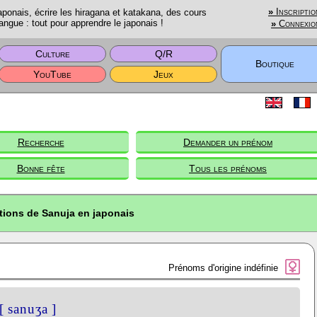
onais, écrire les hiragana et katakana, des cours
»
Inscriptio
angue : tout pour apprendre le japonais !
»
Connexio
Culture
Q/R
Boutique
YouTube
Jeux
Recherche
Demander un prénom
Bonne fête
Tous les prénoms
tions de Sanuja en japonais
Prénoms d'origine indéfinie
[ sanuʒa ]