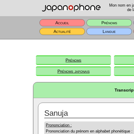
Mon nom en jap
de l
Accueil
Prénoms
Actualité
Langue
Prénoms
Prénoms japonais
Transcrip
Sanuja
Prononciation :
Prononciation du prénom en alphabet phonétique :