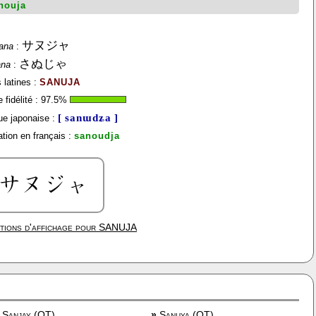
nouja
サヌジャ
ana
:
さぬじゃ
ana
:
 latines :
SANUJA
fidélité :
97.5
%
[ sanɯdʑa ]
e japonaise :
tion en français :
sanoudja
tions d'affichage pour
SANUJA
Sanjay (OT)
»
Sanuya (OT)