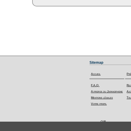
Sitemap
Accueil
Pr
F.A.Q.
Rec
A propos du Japanophone
Ajo
Mentions légales
Tou
Votre profil
Q/R