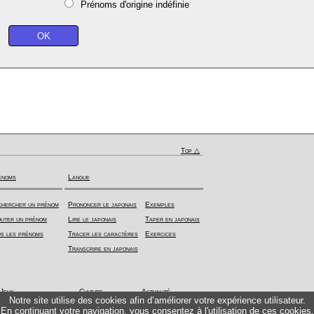
Prénoms d'origine indéfinie
Top △
énoms
Langue
hercher un prénom
Prononcer le japonais
Exemples
uter un prénom
Lire le japonais
Taper en japonais
s les prénoms
Tracer les caractères
Exercices
Transcrire en japonais
Jeux
Culture
Actualité
Notre site utilise des cookies afin d’améliorer votre expérience utilisateur.
En continuant votre navigation, vous consentez à l'utilisation de ces cookies.