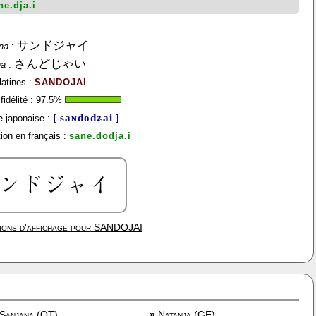
ne.dja.i
サンドジャイ
na
:
さんどじゃい
na
:
latines :
SANDOJAI
idélité :
97.5
%
[ saɴdodʑai ]
 japonaise :
ion en français :
sane.dodja.i
ions d'affichage pour
SANDOJAI
Sanjana (OT)
»
Natanja (GE)