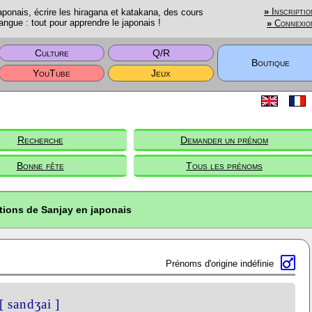
onais, écrire les hiragana et katakana, des cours
»
Inscriptio
angue : tout pour apprendre le japonais !
»
Connexio
Culture
Q/R
Boutique
YouTube
Jeux
Recherche
Demander un prénom
Bonne fête
Tous les prénoms
tions de Sanjay en japonais
Prénoms d'origine indéfinie
[ sandʒai ]