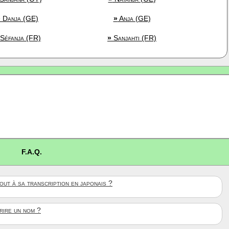
»
Danja (GE)
»
Anja (GE)
Séfanja (FR)
»
Sanjahti (FR)
F.A.Q.
ut à sa transcription en japonais ?
crire un nom ?