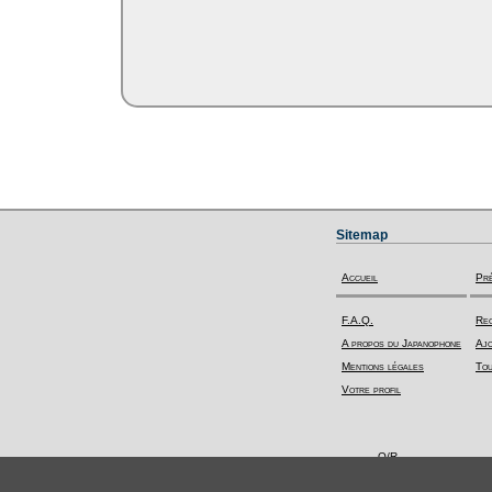
Sitemap
Accueil
Pr
F.A.Q.
Rec
A propos du Japanophone
Ajo
Mentions légales
Tou
Votre profil
Q/R