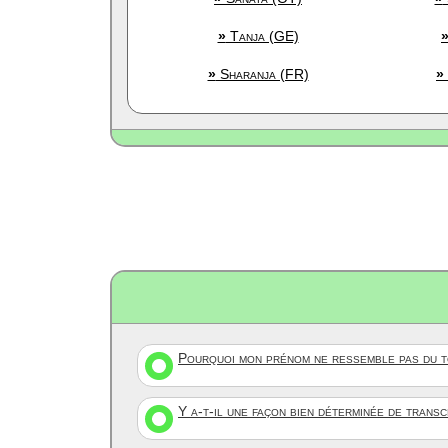
»
Tanja (GE)
»
Sharanja (FR)
»
Pourquoi mon prénom ne ressemble pas du to
Y a-t-il une façon bien déterminée de trans