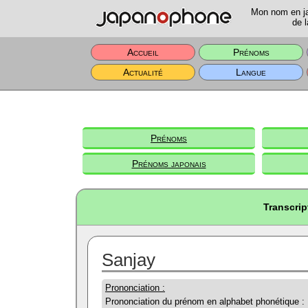
Mon nom en jap
de l
Accueil
Prénoms
Actualité
Langue
Prénoms
Prénoms japonais
Transcrip
Sanjay
Prononciation :
Prononciation du prénom en alphabet phonétique :