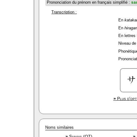
Prononciation du prénom en français simplifié :
sa
Transcription :
En
kataka
En
hiraga
En lettres 
Niveau de f
Phonétique
Prononciat
»
Plus d'opt
Noms similaires
»
Sanaya (OT)
»