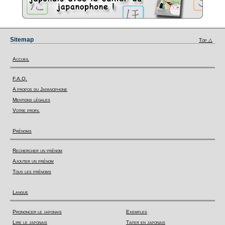
Sitemap
Top △
Accueil
F.A.Q.
A propos du Japanophone
Mentions légales
Votre profil
Prénoms
Rechercher un prénom
Ajouter un prénom
Tous les prénoms
Langue
Prononcer le japonais
Exemples
Lire le japonais
Taper en japonais