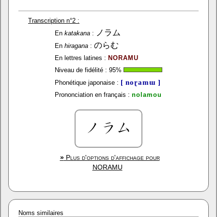
Transcription n°2 :
ノラム
En
katakana
:
のらむ
En
hiragana
:
En lettres latines :
NORAMU
Niveau de fidélité :
95
%
[ noɽamɯ ]
Phonétique japonaise :
Prononciation en français :
nolamou
»
Plus d'options d'affichage pour
NORAMU
Noms similaires