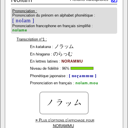
Prononciation :
Prononciation du prénom en alphabet phonétique :
[ nolam ]
Prononciation francophone en français simplifié :
nolame
Transcription n°1 :
ノラッム
En
katakana
:
のらっむ
En
hiragana
:
En lettres latines :
NORAMMU
Niveau de fidélité :
96
%
[ noɽammɯ ]
Phonétique japonaise :
Prononciation en français :
nolam.mou
»
Plus d'options d'affichage pour
NORAMMU