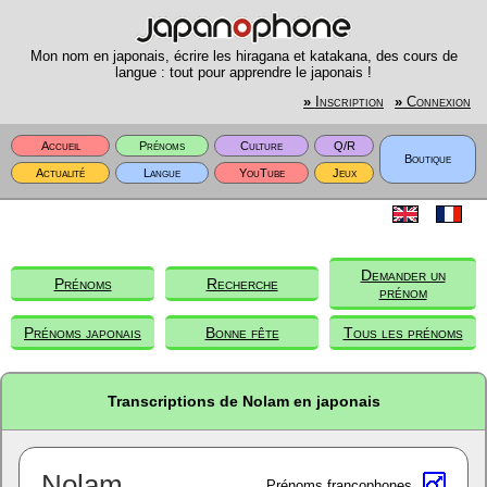
Mon nom en japonais, écrire les hiragana et katakana, des cours de
langue : tout pour apprendre le japonais !
»
Inscription
»
Connexion
Accueil
Prénoms
Culture
Q/R
Boutique
Actualité
Langue
YouTube
Jeux
Demander un
Prénoms
Recherche
prénom
Prénoms japonais
Bonne fête
Tous les prénoms
Transcriptions de Nolam en japonais
Nolam
Prénoms francophones