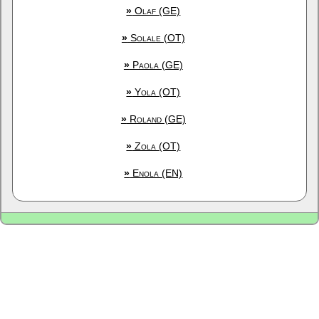
»
Olaf (GE)
»
Solale (OT)
»
Paola (GE)
»
Yola (OT)
»
Roland (GE)
»
Zola (OT)
»
Enola (EN)