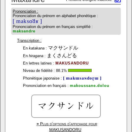
Prononciation :
Prononciation du prénom en alphabet phonétique :
[ maksɑ̃dʁ ]
Prononciation du prénom en français simplifié :
maksandre
Transcription :
マクサンドル
En
katakana
:
まくさんどる
En
hiragana
:
En lettres latines :
MAKUSANDORU
Niveau de fidélité :
88.1
%
[ makɯsaɴdoɽɯ ]
Phonétique japonaise :
Prononciation en français :
makoussane.dolou
»
Plus d'options d'affichage pour
MAKUSANDORU