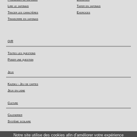
Lire le japonais
Taper en japonais
Tracer les caractères
Exercices
Transcrire en japonais
Q/R
Toutes les questions
Poser une question
Jeux
Kazoku - Jeu de cartes
Jeux en ligne
Culture
Calendrier
Système scolaire
Actualité
Notre site utilise des cookies afin d’améliorer votre expérience