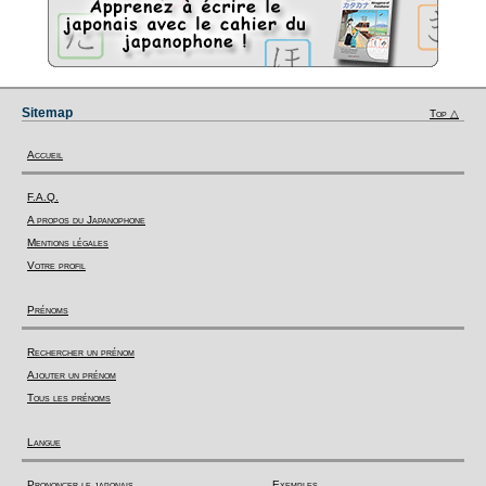
Sitemap
Top △
Accueil
F.A.Q.
A propos du Japanophone
Mentions légales
Votre profil
Prénoms
Rechercher un prénom
Ajouter un prénom
Tous les prénoms
Langue
Prononcer le japonais
Exemples