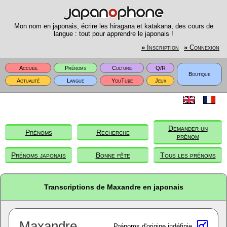
Mon nom en japonais, écrire les hiragana et katakana, des cours de
langue : tout pour apprendre le japonais !
»
Inscription
»
Connexion
Accueil
Prénoms
Culture
Q/R
Boutique
Actualité
Langue
YouTube
Jeux
Demander un
Prénoms
Recherche
prénom
Prénoms japonais
Bonne fête
Tous les prénoms
Transcriptions de Maxandre en japonais
Maxandre
Prénoms d'origine indéfinie