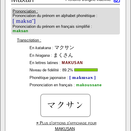
Prononciation :
Prononciation du prénom en alphabet phonétique :
[ maksɑ̃ ]
Prononciation du prénom en français simplifié :
maksan
Transcription :
マクサン
En
katakana
:
まくさん
En
hiragana
:
En lettres latines :
MAKUSAN
Niveau de fidélité :
89.2
%
[ makɯsaɴ ]
Phonétique japonaise :
Prononciation en français :
makoussane
»
Plus d'options d'affichage pour
MAKUSAN