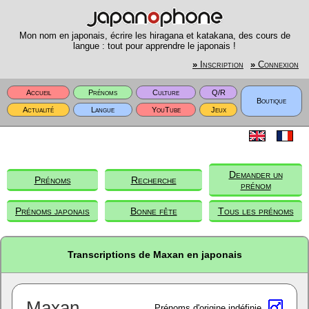
Mon nom en japonais, écrire les hiragana et katakana, des cours de
langue : tout pour apprendre le japonais !
»
Inscription
»
Connexion
Accueil
Prénoms
Culture
Q/R
Boutique
Actualité
Langue
YouTube
Jeux
Demander un
Prénoms
Recherche
prénom
Prénoms japonais
Bonne fête
Tous les prénoms
Transcriptions de Maxan en japonais
Maxan
Prénoms d'origine indéfinie