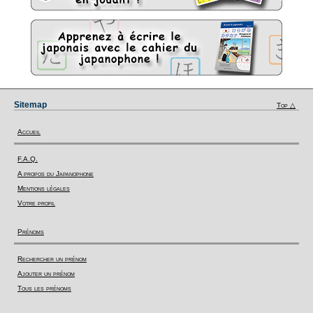
Sitemap
Top △
Accueil
F.A.Q.
A propos du Japanophone
Mentions légales
Votre profil
Prénoms
Rechercher un prénom
Ajouter un prénom
Tous les prénoms