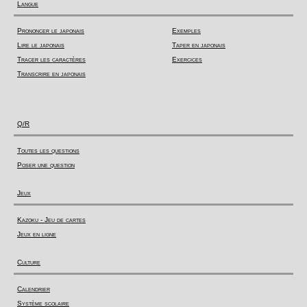
Langue
Prononcer le japonais
Exemples
Lire le japonais
Taper en japonais
Tracer les caractères
Exercices
Transcrire en japonais
Q/R
Toutes les questions
Poser une question
Jeux
Kazoku - Jeu de cartes
Jeux en ligne
Culture
Calendrier
Système scolaire