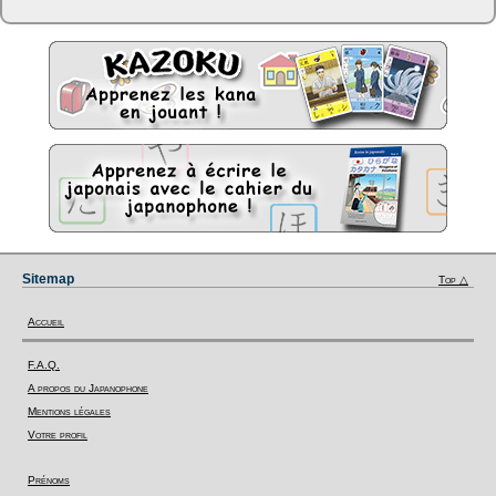
Sitemap
Top △
Accueil
F.A.Q.
A propos du Japanophone
Mentions légales
Votre profil
Prénoms