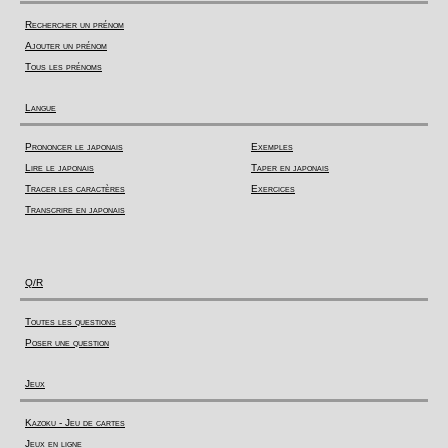
Rechercher un prénom
Ajouter un prénom
Tous les prénoms
Langue
Prononcer le japonais
Exemples
Lire le japonais
Taper en japonais
Tracer les caractères
Exercices
Transcrire en japonais
Q/R
Toutes les questions
Poser une question
Jeux
Kazoku - Jeu de cartes
Jeux en ligne