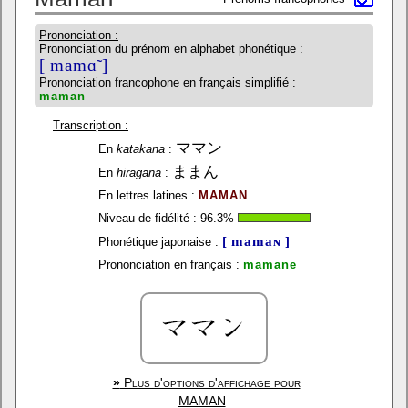
Prononciation :
Prononciation du prénom en alphabet phonétique :
[ mamɑ̃ ]
Prononciation francophone en français simplifié :
maman
Transcription :
ママン
En
katakana
:
ままん
En
hiragana
:
En lettres latines :
MAMAN
Niveau de fidélité :
96.3
%
[ mamaɴ ]
Phonétique japonaise :
Prononciation en français :
mamane
»
Plus d'options d'affichage pour
MAMAN