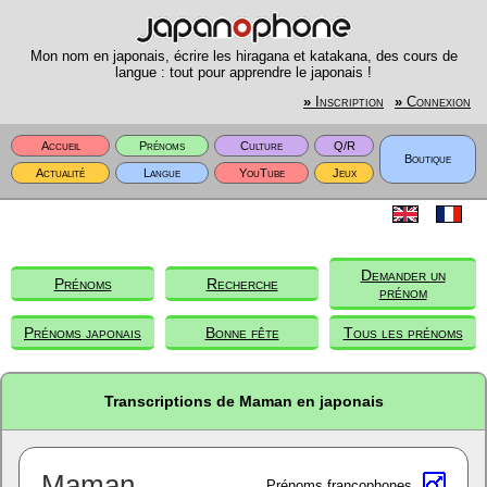
Mon nom en japonais, écrire les hiragana et katakana, des cours de
langue : tout pour apprendre le japonais !
»
Inscription
»
Connexion
Accueil
Prénoms
Culture
Q/R
Boutique
Actualité
Langue
YouTube
Jeux
Demander un
Prénoms
Recherche
prénom
Prénoms japonais
Bonne fête
Tous les prénoms
Transcriptions de Maman en japonais
Maman
Prénoms francophones