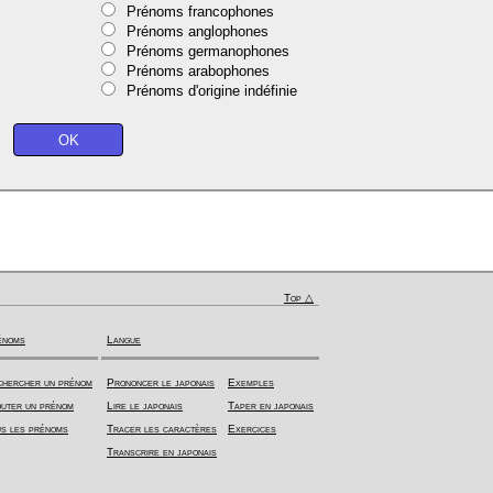
Prénoms francophones
Prénoms anglophones
Prénoms germanophones
Prénoms arabophones
Prénoms d'origine indéfinie
Top △
énoms
Langue
hercher un prénom
Prononcer le japonais
Exemples
uter un prénom
Lire le japonais
Taper en japonais
s les prénoms
Tracer les caractères
Exercices
Transcrire en japonais