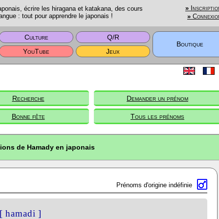
onais, écrire les hiragana et katakana, des cours
»
Inscriptio
angue : tout pour apprendre le japonais !
»
Connexio
Culture
Q/R
Boutique
YouTube
Jeux
Recherche
Demander un prénom
Bonne fête
Tous les prénoms
tions de Hamady en japonais
Prénoms d'origine indéfinie
[ hamadi ]