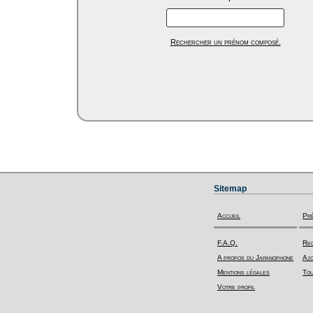
Rechercher un prénom composé.
Sitemap
Accueil
Pr
F.A.Q.
Rec
A propos du Japanophone
Ajo
Mentions légales
Tou
Votre profil