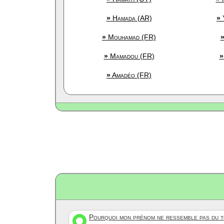
»
Hamada (AR)
»
»
Mouhamad (FR)
»
Mamadou (FR)
»
»
Amadéo (FR)
Pourquoi mon prénom ne ressemble pas du to