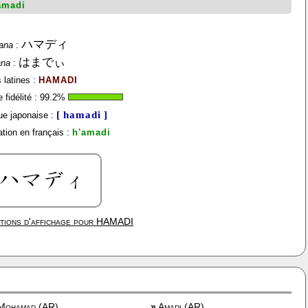
amadi
ハマディ
ana
:
はまでぃ
ana
:
 latines :
HAMADI
fidélité :
99.2
%
[ hamadi ]
e japonaise :
tion en français :
h'amadi
tions d'affichage pour
HAMADI
ohamad (AR)
»
Amadi (AR)