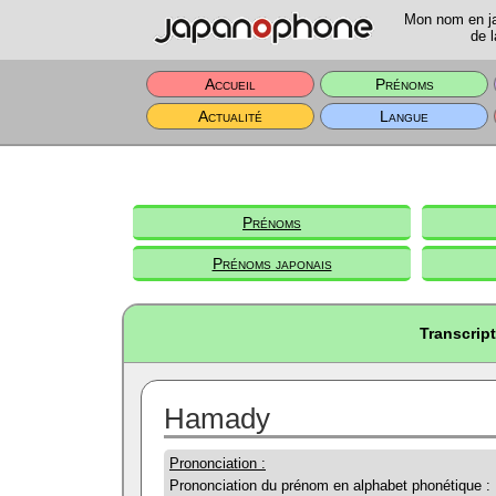
Mon nom en jap
de l
Accueil
Prénoms
Actualité
Langue
Prénoms
Prénoms japonais
Transcrip
Hamady
Prononciation :
Prononciation du prénom en alphabet phonétique :