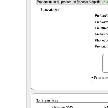
Prononciation du prénom en français simplifié :
h'
Transcription :
En
katak
En
hirag
En lettres
Niveau de 
Phonétiqu
Prononcia
»
Plus d'op
Noms similaires
»
Hamath (OT)
»
M