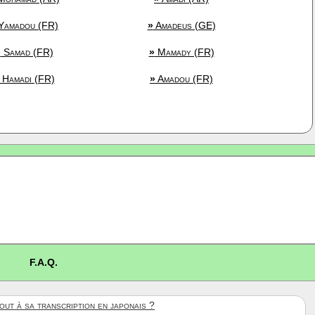
Yamadou (FR)
»
Amadeus (GE)
»
Samad (FR)
»
Mamady (FR)
Hamadi (FR)
»
Amadou (FR)
F.A.Q.
ut à sa transcription en japonais ?