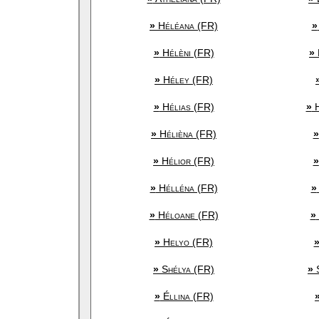
»
Héléana (FR)
»
»
Hélèni (FR)
»
»
Héley (FR)
»
Hélias (FR)
»
H
»
Hélièna (FR)
»
»
Hélior (FR)
»
»
Hélléna (FR)
»
»
Héloane (FR)
»
»
Helyo (FR)
»
Shélya (FR)
»
S
»
Éllina (FR)