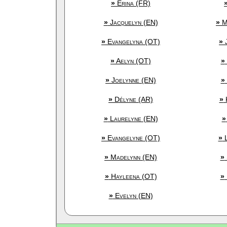
»
Érina (FR)
»
Jacquelyn (EN)
»
M
»
Evangelyna (OT)
»
J
»
Aelyn (OT)
»
»
Joelynne (EN)
»
»
Délyne (AR)
»
K
»
Laurelyne (EN)
»
»
Evangelyne (OT)
»
L
»
Madelynn (EN)
»
»
Hayleena (OT)
»
»
Evelyn (EN)