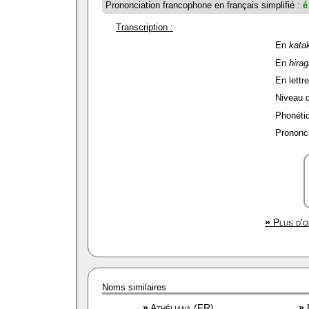
Prononciation francophone en français simplifié :
é
Transcription :
En
kata
En
hira
En lettre
Niveau de
Phonétiq
Prononci
»
Plus d'o
Noms similaires
»
Athéliana (FR)
»
D