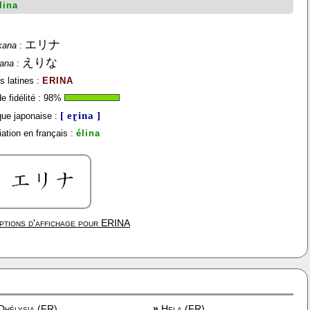
lina
エリナ
kana
:
えりな
gana
:
s latines :
ERINA
 fidélité :
98
%
[ eɽina ]
ue japonaise :
ation en français :
élina
ptions d'affichage pour
ERINA
hélysia (FR)
»
Hela (FR)