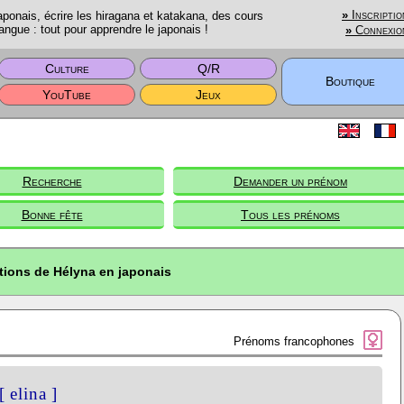
onais, écrire les hiragana et katakana, des cours
»
Inscriptio
angue : tout pour apprendre le japonais !
»
Connexio
Culture
Q/R
Boutique
YouTube
Jeux
Recherche
Demander un prénom
Bonne fête
Tous les prénoms
tions de Hélyna en japonais
Prénoms francophones
[ elina ]