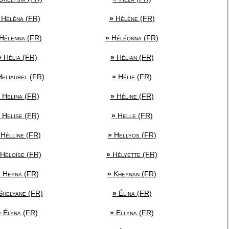
Héléna (FR)
»
Hélène (FR)
Hélenna (FR)
»
Héléonna (FR)
»
Hélia (FR)
»
Hélian (FR)
eliaurel (FR)
»
Hélie (FR)
Helina (FR)
»
Héline (FR)
Helise (FR)
»
Helle (FR)
Hélline (FR)
»
Hellyos (FR)
Héloïse (FR)
»
Hélyette (FR)
»
Heyna (FR)
»
Kheynan (FR)
helyane (FR)
»
Élina (FR)
»
Élyna (FR)
»
Ellyna (FR)