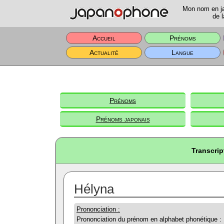
Mon nom en jap
de l
Accueil
Prénoms
Actualité
Langue
Prénoms
Prénoms japonais
Transcrip
Hélyna
Prononciation :
Prononciation du prénom en alphabet phonétique :