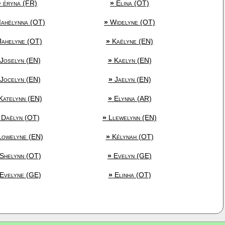
»
éryna (FR)
»
Élina (OT)
ahëlynna (OT)
»
Widelyne (OT)
ahelyne (OT)
»
Kaëlyne (EN)
Joselyn (EN)
»
Kaelyn (EN)
Jocelyn (EN)
»
Jaelyn (EN)
atelynn (EN)
»
Elynna (AR)
Daëlyn (OT)
»
Llewelynn (EN)
owelyne (EN)
»
Kélynah (OT)
Shelynn (OT)
»
Evelyn (GE)
Evelyne (GE)
»
Elinha (OT)