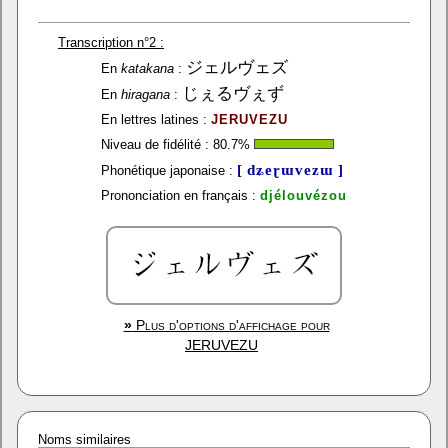
Transcription n°2 :
ジェルヴェズ
En
katakana
:
じぇるヴぇず
En
hiragana
:
En lettres latines :
JERUVEZU
Niveau de fidélité :
80.7
%
[ dʑeɽɯvezɯ ]
Phonétique japonaise :
Prononciation en français :
djélouvézou
»
Plus d'options d'affichage pour
JERUVEZU
Noms similaires