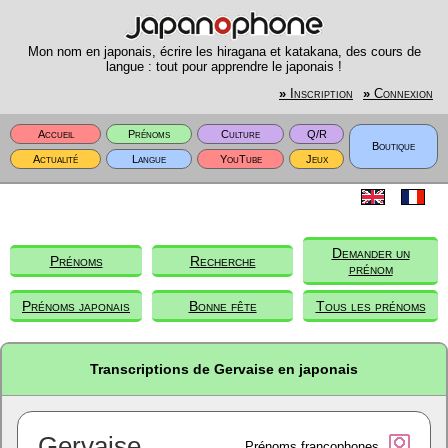
Mon nom en japonais, écrire les hiragana et katakana, des cours de
langue : tout pour apprendre le japonais !
»
Inscription
»
Connexion
Accueil
Prénoms
Culture
Q/R
Boutique
Actualité
Langue
YouTube
Jeux
Demander un
Prénoms
Recherche
prénom
Prénoms japonais
Bonne fête
Tous les prénoms
Transcriptions de Gervaise en japonais
Gervaise
Prénoms francophones