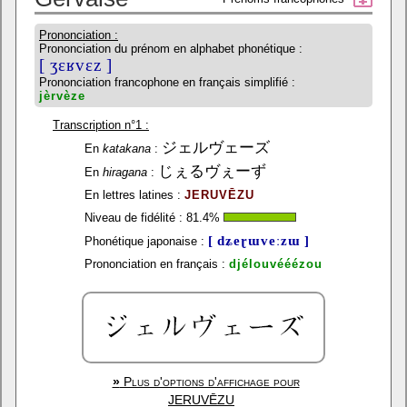
Prononciation :
Prononciation du prénom en alphabet phonétique :
[ ʒɛʁvɛz ]
Prononciation francophone en français simplifié :
jèrvèze
Transcription n°1 :
ジェルヴェーズ
En
katakana
:
じぇるヴぇーず
En
hiragana
:
En lettres latines :
JERUVĒZU
Niveau de fidélité :
81.4
%
[ dʑeɽɯveːzɯ ]
Phonétique japonaise :
Prononciation en français :
djélouvééézou
»
Plus d'options d'affichage pour
JERUVĒZU