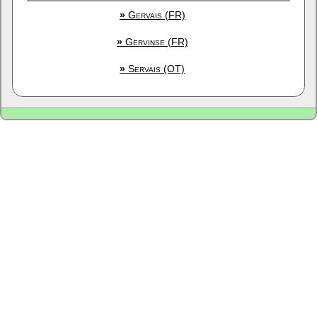
»
Gervais (FR)
»
Gervinse (FR)
»
Servais (OT)