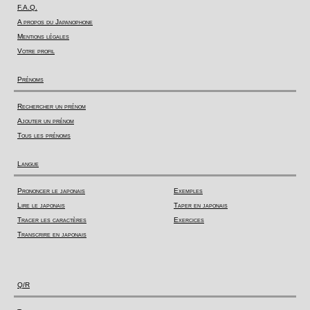
F.A.Q.
A propos du Japanophone
Mentions légales
Votre profil
Prénoms
Rechercher un prénom
Ajouter un prénom
Tous les prénoms
Langue
Prononcer le japonais
Exemples
Lire le japonais
Taper en japonais
Tracer les caractères
Exercices
Transcrire en japonais
Q/R