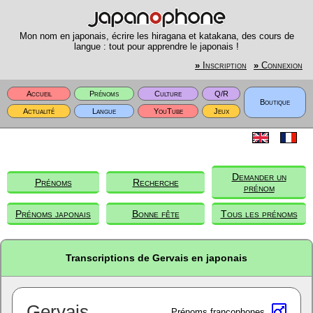
Mon nom en japonais, écrire les hiragana et katakana, des cours de
langue : tout pour apprendre le japonais !
»
Inscription
»
Connexion
Accueil
Prénoms
Culture
Q/R
Boutique
Actualité
Langue
YouTube
Jeux
Demander un
Prénoms
Recherche
prénom
Prénoms japonais
Bonne fête
Tous les prénoms
Transcriptions de Gervais en japonais
Gervais
Prénoms francophones