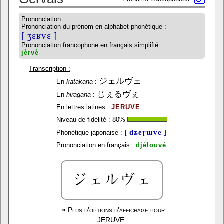
Prononciation :
Prononciation du prénom en alphabet phonétique :
[ ʒɛʁvɛ ]
Prononciation francophone en français simplifié :
jèrvè
Transcription :
ジェルヴェ
En
katakana
:
じぇるヴぇ
En
hiragana
:
En lettres latines :
JERUVE
Niveau de fidélité :
80
%
[ dʑeɽɯve ]
Phonétique japonaise :
Prononciation en français :
djélouvé
»
Plus d'options d'affichage pour
JERUVE