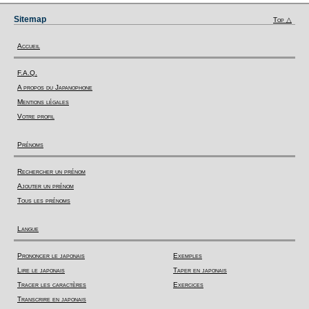
Sitemap
Top △
Accueil
F.A.Q.
A propos du Japanophone
Mentions légales
Votre profil
Prénoms
Rechercher un prénom
Ajouter un prénom
Tous les prénoms
Langue
Prononcer le japonais
Exemples
Lire le japonais
Taper en japonais
Tracer les caractères
Exercices
Transcrire en japonais