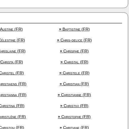
Austine (FR)
»
Baptistine (FR)
élestine (FR)
»
Chris-delice (FR)
hrislaine (FR)
»
Chrisphe (FR)
Christa (FR)
»
Christal (FR)
hristel (FR)
»
Christele (FR)
ristiaens (FR)
»
Christian (FR)
ristianna (FR)
»
Christianne (FR)
hristina (FR)
»
Christivi (FR)
ristlène (FR)
»
Christophe (FR)
hristou (FR)
»
Chritiane (FR)