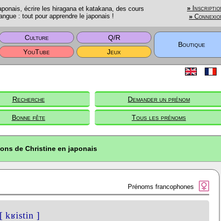
onais, écrire les hiragana et katakana, des cours
»
Inscriptio
angue : tout pour apprendre le japonais !
»
Connexio
Culture
Q/R
Boutique
YouTube
Jeux
Recherche
Demander un prénom
Bonne fête
Tous les prénoms
ions de Christine en japonais
Prénoms francophones
[ kʁistin ]