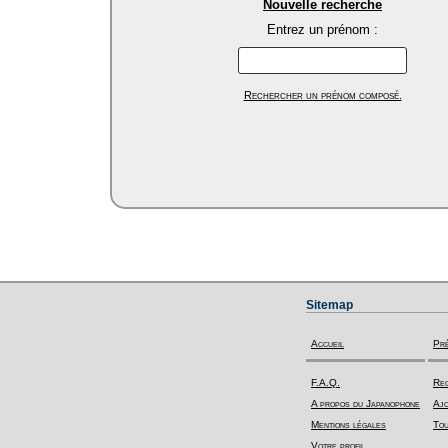
Nouvelle recherche
Entrez un prénom :
Rechercher un prénom composé.
Sitemap
Accueil
Pr
F.A.Q.
Rec
A propos du Japanophone
Ajo
Mentions légales
Tou
Votre profil