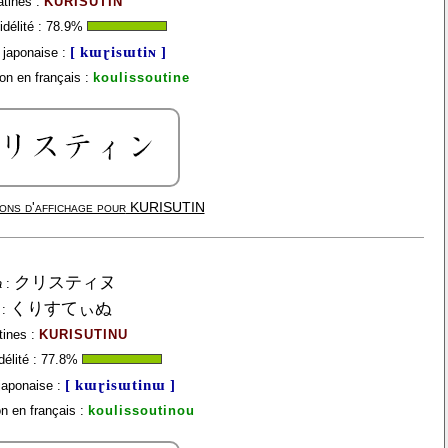
atines :
KURISUTIN
délité :
78.9
%
[ kɯɽisɯtiɴ ]
japonaise :
on en français :
koulissoutine
ons d'affichage pour
KURISUTIN
クリスティヌ
a
:
くりすてぃぬ
:
tines :
KURISUTINU
élité :
77.8
%
[ kɯɽisɯtinɯ ]
japonaise :
n en français :
koulissoutinou