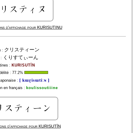
ns d'affichage pour
KURISUTINU
クリスティーン
a
:
くりすてぃーん
:
tines :
KURISUTĪN
élité :
77.2
%
[ kɯɽisɯtiːɴ ]
japonaise :
n en français :
koulissoutiiine
ons d'affichage pour
KURISUTĪN