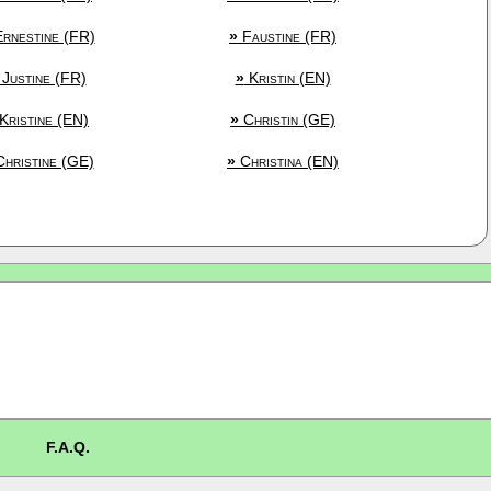
rnestine (FR)
»
Faustine (FR)
Justine (FR)
»
Kristin (EN)
Kristine (EN)
»
Christin (GE)
hristine (GE)
»
Christina (EN)
F.A.Q.