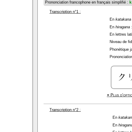
Prononciation francophone en français simplifié :
k
Transcription n°1 :
En
katakana
En
hiragana
En lettres lat
Niveau de fidé
Phonétique j
Prononciation
»
Plus d'optio
Transcription n°2 :
En
kataka
En
hiragan