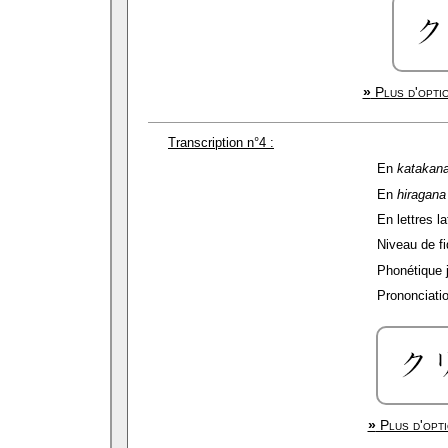
»
Plus d'optio
Transcription n°4 :
En
katakan
En
hiragana
En lettres la
Niveau de fid
Phonétique 
Prononciatio
»
Plus d'opti