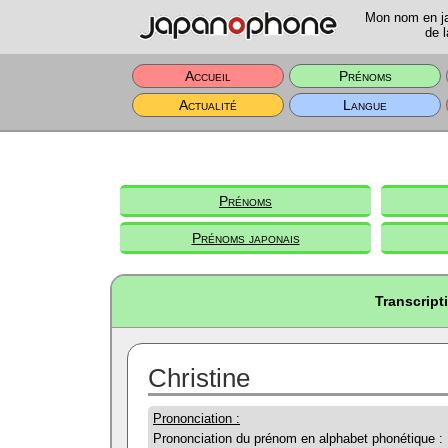
Mon nom en jap
de l
Accueil
Prénoms
Actualité
Langue
Prénoms
Prénoms japonais
Transcript
Christine
Prononciation :
Prononciation du prénom en alphabet phonétique :