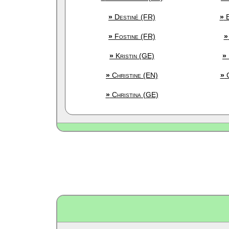
»
Destiné (FR)
»
E
»
Fostine (FR)
»
»
Kristin (GE)
»
»
Christine (EN)
»
C
»
Christina (GE)