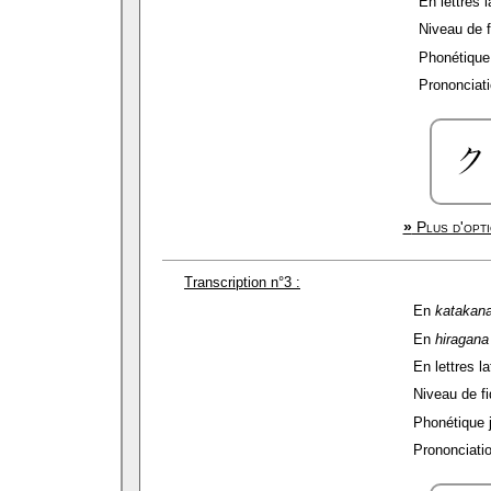
En lettres l
Niveau de fi
Phonétique 
Prononciati
»
Plus d'opti
Transcription n°3 :
En
katakan
En
hiragana
En lettres la
Niveau de fid
Phonétique 
Prononciatio