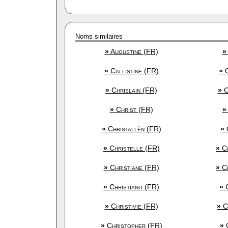
Noms similaires
»
Augustine (FR)
»
»
Callistine (FR)
»
C
»
Chrislain (FR)
»
C
»
Christ (FR)
»
»
Christallèn (FR)
»
C
»
Christelle (FR)
»
Ch
»
Christiane (FR)
»
Ch
»
Christiano (FR)
»
C
»
Christivie (FR)
»
Ch
»
Christopher (FR)
»
C