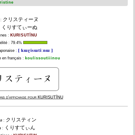
ristine
クリスティーヌ
:
くりすてぃーぬ
:
ines :
KURISUTĪNU
lité :
79.4
%
[ kɯɽisɯtiːnɯ ]
aponaise :
 en français :
koulissoutiiinou
ns d'affichage pour
KURISUTĪNU
クリスティン
na
:
くりすてぃん
a
: