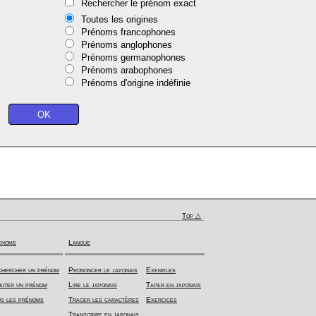
Rechercher le prénom exact
Toutes les origines
Prénoms francophones
Prénoms anglophones
Prénoms germanophones
Prénoms arabophones
Prénoms d'origine indéfinie
Top △
énoms
Langue
hercher un prénom
Prononcer le japonais
Exemples
uter un prénom
Lire le japonais
Taper en japonais
s les prénoms
Tracer les caractères
Exercices
Transcrire en japonais