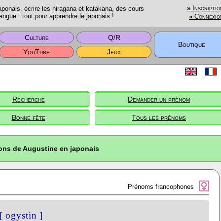
onais, écrire les hiragana et katakana, des cours
»
Inscriptio
angue : tout pour apprendre le japonais !
»
Connexio
Culture
Q/R
Boutique
YouTube
Jeux
Recherche
Demander un prénom
Bonne fête
Tous les prénoms
ions de Augustine en japonais
Prénoms francophones
[ ogystin ]