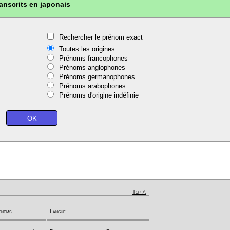
ranscrits en japonais
Rechercher le prénom exact
Toutes les origines
Prénoms francophones
Prénoms anglophones
Prénoms germanophones
Prénoms arabophones
Prénoms d'origine indéfinie
Top △
énoms
Langue