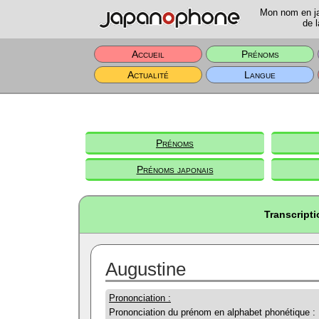
Mon nom en jap
de l
Accueil
Prénoms
Actualité
Langue
Prénoms
Prénoms japonais
Transcript
Augustine
Prononciation :
Prononciation du prénom en alphabet phonétique :