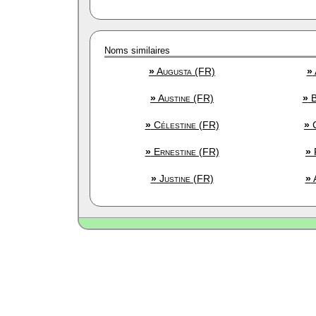
Noms similaires
»
Augusta (FR)
»
»
Austine (FR)
»
B
»
Célestine (FR)
»
C
»
Ernestine (FR)
»
F
»
Justine (FR)
»
A