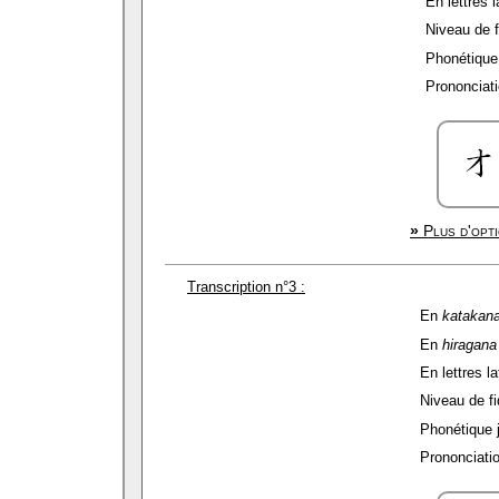
En lettres l
Niveau de fi
Phonétique 
Prononciati
»
Plus d'opti
Transcription n°3 :
En
katakan
En
hiragana
En lettres la
Niveau de fid
Phonétique 
Prononciatio