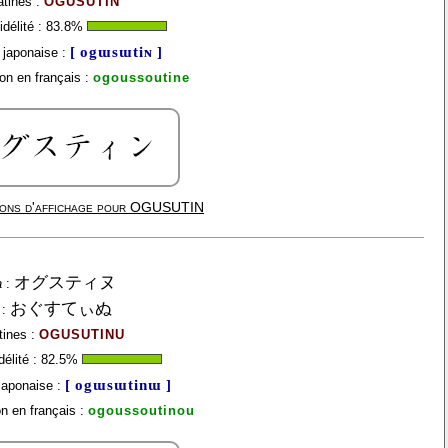
atines :
OGUSUTIN
délité :
83.8
%
[ ogɯsɯtiɴ ]
japonaise :
on en français :
ogoussoutine
ons d'affichage pour
OGUSUTIN
オグスティヌ
a
:
おぐすてぃぬ
:
tines :
OGUSUTINU
élité :
82.5
%
[ ogɯsɯtinɯ ]
japonaise :
n en français :
ogoussoutinou