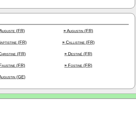
Auguste (FR)
»
Augustin (FR)
aptistine (FR)
»
Callistine (FR)
hristine (FR)
»
Destiné (FR)
austine (FR)
»
Fostine (FR)
ugustin (GE)