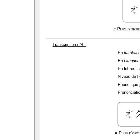
»
Plus d'optio
Transcription n°4 :
En
katakan
En
hiragana
En lettres la
Niveau de fid
Phonétique 
Prononciatio
»
Plus d'opti