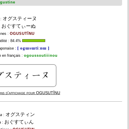
gustine
オグスティーヌ
:
おぐすてぃーぬ
:
ines :
OGUSUTĪNU
lité :
84.4
%
[ ogɯsɯtiːnɯ ]
aponaise :
 en français :
ogoussoutiiinou
ns d'affichage pour
OGUSUTĪNU
オグスティン
na
:
おぐすてぃん
a
: