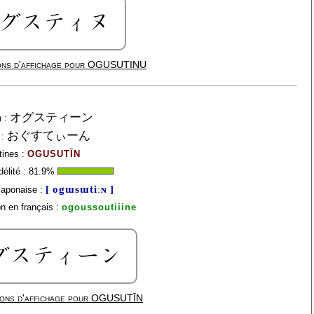
ns d'affichage pour
OGUSUTINU
オグスティーン
a
:
おぐすてぃーん
:
tines :
OGUSUTĪN
élité :
81.9
%
[ ogɯsɯtiːɴ ]
japonaise :
n en français :
ogoussoutiiine
ons d'affichage pour
OGUSUTĪN