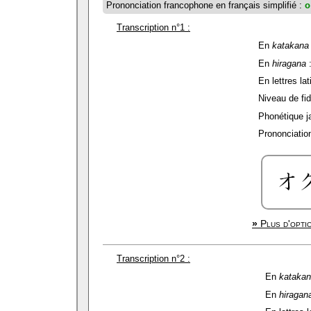
Prononciation francophone en français simplifié :
o
Transcription n°1 :
En
katakana
En
hiragana
En lettres lat
Niveau de fidé
Phonétique j
Prononciation
»
Plus d'optio
Transcription n°2 :
En
kataka
En
hiragan