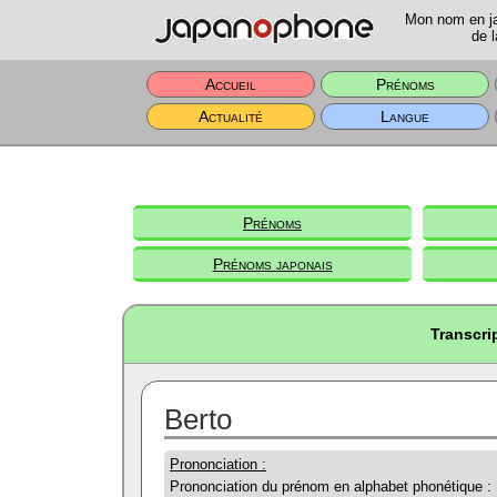
Mon nom en jap
de l
Accueil
Prénoms
Actualité
Langue
Prénoms
Prénoms japonais
Transcri
Berto
Prononciation :
Prononciation du prénom en alphabet phonétique :