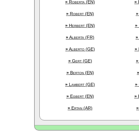
»
Roberta (EN)
»
»
Robert (EN)
»
»
Herbert (EN)
»
»
Alberta (FR)
»
»
Alberto (GE)
»
»
Gert (GE)
»
»
Berton (EN)
»
Lambert (GE)
»
»
Egbert (EN)
»
»
Ertan (AR)
»