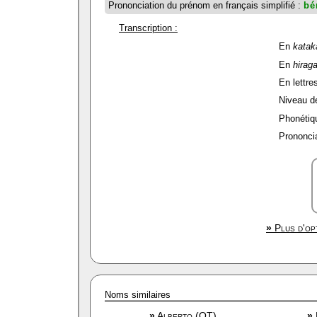
Prononciation du prénom en français simplifié :
bé
Transcription :
En
katak
En
hirag
En lettres
Niveau de 
Phonétiqu
Prononcia
»
Plus d'opt
Noms similaires
»
Alberto (OT)
»