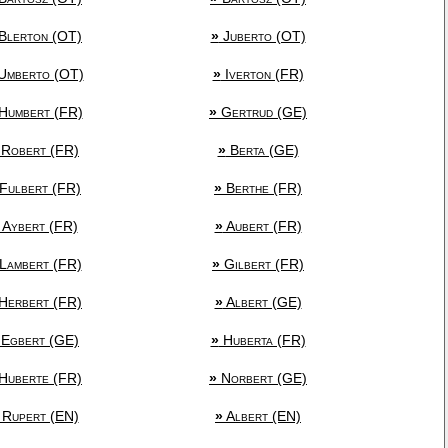
Blerton (OT)
»
Juberto (OT)
Umberto (OT)
»
Iverton (FR)
Humbert (FR)
»
Gertrud (GE)
Robert (FR)
»
Berta (GE)
Fulbert (FR)
»
Berthe (FR)
Aybert (FR)
»
Aubert (FR)
Lambert (FR)
»
Gilbert (FR)
Herbert (FR)
»
Albert (GE)
Egbert (GE)
»
Huberta (FR)
Huberte (FR)
»
Norbert (GE)
Rupert (EN)
»
Albert (EN)