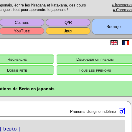
onais, écrire les hiragana et katakana, des cours
»
Inscriptio
angue : tout pour apprendre le japonais !
»
Connexio
Culture
Q/R
Boutique
YouTube
Jeux
Recherche
Demander un prénom
Bonne fête
Tous les prénoms
ptions de Berto en japonais
Prénoms d'origine indéfinie
[ beʁto ]