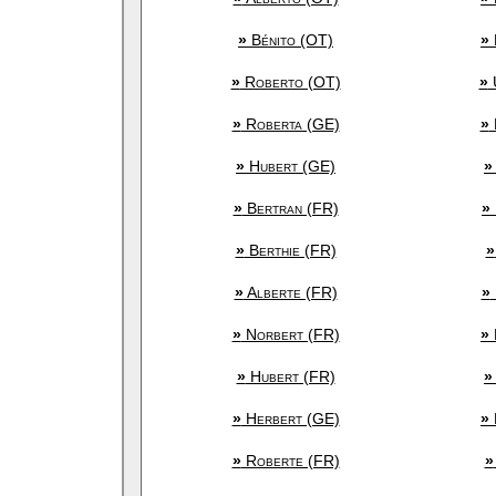
»
Bénito (OT)
»
»
Roberto (OT)
»
»
Roberta (GE)
»
»
Hubert (GE)
»
»
Bertran (FR)
»
»
Berthie (FR)
»
»
Alberte (FR)
»
»
Norbert (FR)
»
»
Hubert (FR)
»
»
Herbert (GE)
»
»
Roberte (FR)
»