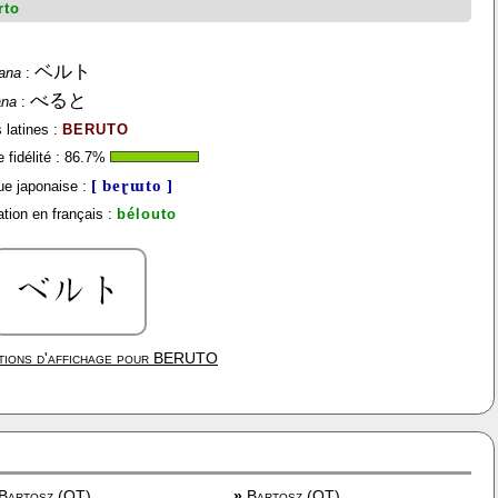
rto
ベルト
ana
:
べると
ana
:
 latines :
BERUTO
fidélité :
86.7
%
[ beɽɯto ]
e japonaise :
tion en français :
bélouto
ions d'affichage pour
BERUTO
Bartosz (OT)
»
Bartosz (OT)