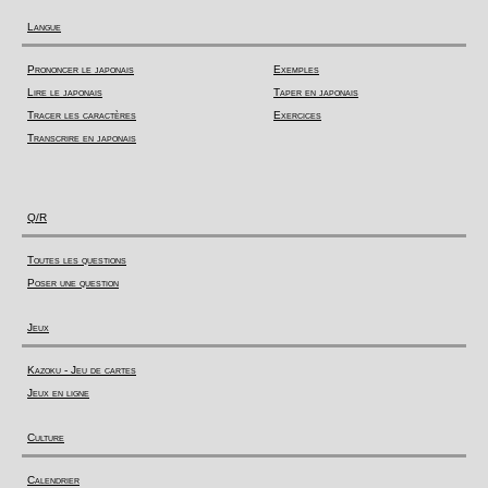
Langue
Prononcer le japonais
Exemples
Lire le japonais
Taper en japonais
Tracer les caractères
Exercices
Transcrire en japonais
Q/R
Toutes les questions
Poser une question
Jeux
Kazoku - Jeu de cartes
Jeux en ligne
Culture
Calendrier