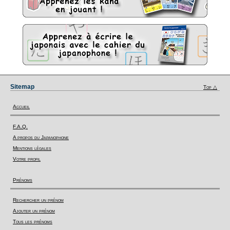
Sitemap
Top △
Accueil
F.A.Q.
A propos du Japanophone
Mentions légales
Votre profil
Prénoms
Rechercher un prénom
Ajouter un prénom
Tous les prénoms