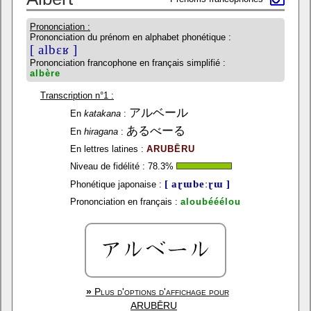
Prononciation :
Prononciation du prénom en alphabet phonétique :
[ albɛʁ ]
Prononciation francophone en français simplifié :
albère
Transcription n°1 :
アルベール
En
katakana
:
あるべーる
En
hiragana
:
En lettres latines :
ARUBĒRU
Niveau de fidélité :
78.3
%
[ aɽɯbeːɽɯ ]
Phonétique japonaise :
Prononciation en français :
aloubééélou
»
Plus d'options d'affichage pour
ARUBĒRU