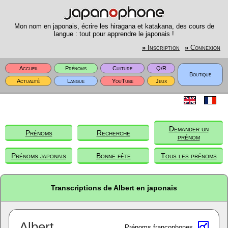
Mon nom en japonais, écrire les hiragana et katakana, des cours de
langue : tout pour apprendre le japonais !
»
Inscription
»
Connexion
Accueil
Prénoms
Culture
Q/R
Boutique
Actualité
Langue
YouTube
Jeux
Demander un
Prénoms
Recherche
prénom
Prénoms japonais
Bonne fête
Tous les prénoms
Transcriptions de Albert en japonais
Albert
Prénoms francophones