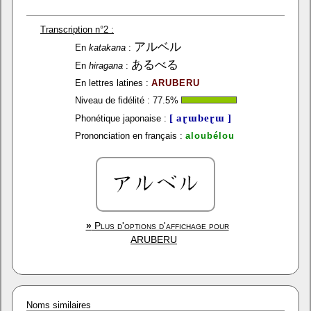
Transcription n°2 :
アルベル
En
katakana
:
あるべる
En
hiragana
:
En lettres latines :
ARUBERU
Niveau de fidélité :
77.5
%
[ aɽɯbeɽɯ ]
Phonétique japonaise :
Prononciation en français :
aloubélou
»
Plus d'options d'affichage pour
ARUBERU
Noms similaires