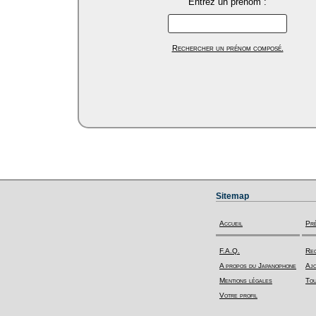
Entrez un prénom :
Rechercher un prénom composé.
Sitemap
Accueil
Pr
F.A.Q.
Rec
A propos du Japanophone
Ajo
Mentions légales
Tou
Votre profil