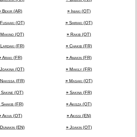
»
Bekir (AR)
»
Iniaki (OT)
Fusaaki (OT)
»
Shiraki (OT)
Makino (OT)
»
Rakib (OT)
Lardaki (FR)
»
Chakib (FR)
»
Araki (FR)
»
Anakin (FR)
Joakina (OT)
»
Makily (FR)
Nakissa (FR)
»
Masaki (OT)
Sakine (OT)
»
Sakina (FR)
Shakib (FR)
»
Akisza (OT)
»
Akiva (OT)
»
Akissi (EN)
Dunakin (EN)
»
Joakin (OT)