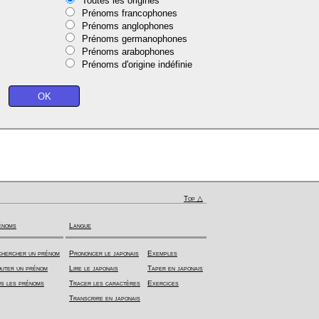
Toutes les origines
Prénoms francophones
Prénoms anglophones
Prénoms germanophones
Prénoms arabophones
Prénoms d'origine indéfinie
Top △
énoms
Langue
hercher un prénom
Prononcer le japonais
Exemples
uter un prénom
Lire le japonais
Taper en japonais
s les prénoms
Tracer les caractères
Exercices
Transcrire en japonais