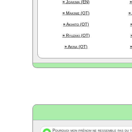
»
Joakima (EN)
»
»
Makinie (OT)
»
»
Akihito (OT)
»
Ryuzaki (OT)
»
Akina (OT)
Pourquoi mon prénom ne ressemble pas du to