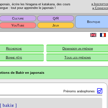
onais, écrire les hiragana et katakana, des cours
»
Inscriptio
angue : tout pour apprendre le japonais !
»
Connexio
Culture
Q/R
Boutique
YouTube
Jeux
Recherche
Demander un prénom
Bonne fête
Tous les prénoms
ptions de Bakir en japonais
Prénoms arabophones
[ bakiʁ ]