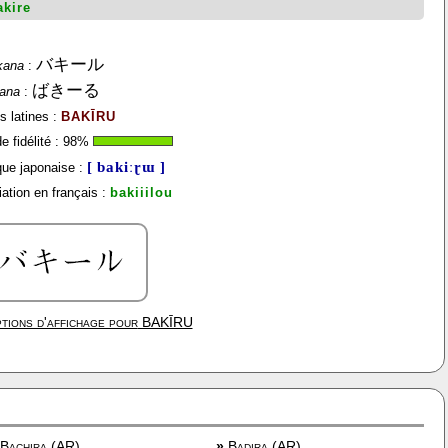
akire
バキール
kana
:
ばきーる
gana
:
s latines :
BAKĪRU
 fidélité :
98
%
[ bakiːɽɯ ]
ue japonaise :
ation en français :
bakiiilou
tions d'affichage pour
BAKĪRU
Bachira (AR)
»
Badira (AR)