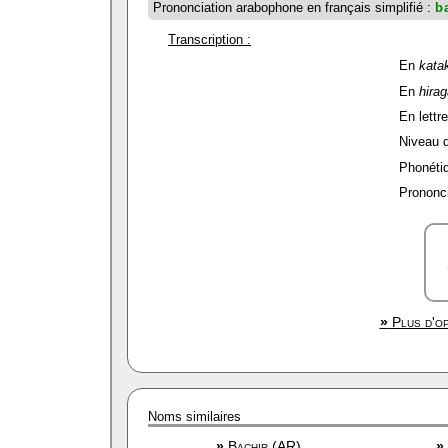
Prononciation arabophone en français simplifié :
b
Transcription :
En
kata
En
hira
En lettre
Niveau de
Phonétiq
Prononci
»
Plus d'op
Noms similaires
»
Bachir (AR)
»