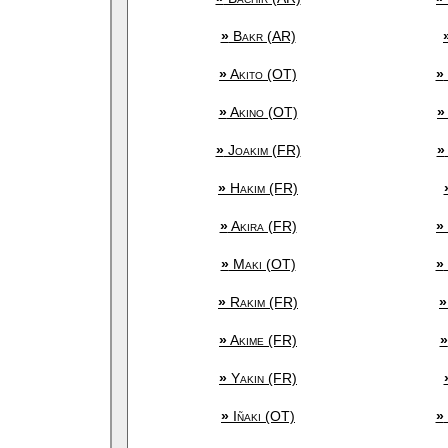
»
Bakr (AR)
»
Akito (OT)
»
»
Akino (OT)
»
»
Joakim (FR)
»
»
Hakim (FR)
»
Akira (FR)
»
»
Maki (OT)
»
»
Rakim (FR)
»
»
Akime (FR)
»
»
Yakin (FR)
»
Iñaki (OT)
»