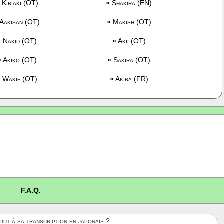
Kiriaki (OT)
»
Shakira (EN)
Aakisan (OT)
»
Makish (OT)
»
Nakid (OT)
»
Akii (OT)
»
Akiko (OT)
»
Sakira (OT)
»
Wakif (OT)
»
Akiba (FR)
F.A.Q.
ut à sa transcription en japonais ?