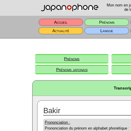
Mon nom en jap
de l
Accueil
Prénoms
Actualité
Langue
Prénoms
Prénoms japonais
Transcri
Bakir
Prononciation :
Prononciation du prénom en alphabet phonétique :