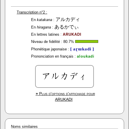
Transcription n°2 :
アルカディ
En
katakana
:
あるかでぃ
En
hiragana
:
En lettres latines :
ARUKADI
Niveau de fidélité :
80.7
%
[ aɽɯkadi ]
Phonétique japonaise :
Prononciation en français :
aloukadi
»
Plus d'options d'affichage pour
ARUKADI
Noms similaires