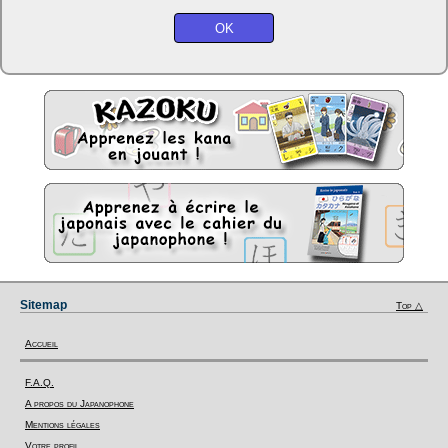
Sitemap
Top △
Accueil
F.A.Q.
A propos du Japanophone
Mentions légales
Votre profil