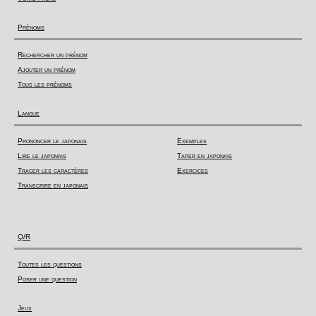
Prénoms
Rechercher un prénom
Ajouter un prénom
Tous les prénoms
Langue
Prononcer le japonais
Exemples
Lire le japonais
Taper en japonais
Tracer les caractères
Exercices
Transcrire en japonais
Q/R
Toutes les questions
Poser une question
Jeux