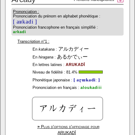
Prononciation :
Prononciation du prénom en alphabet phonétique :
[ aʁkadi ]
Prononciation francophone en français simplifié :
arkadi
Transcription n°1 :
アルカディー
En
katakana
:
あるかでぃー
En
hiragana
:
En lettres latines :
ARUKADĪ
Niveau de fidélité :
81.4
%
[ aɽɯkadiː ]
Phonétique japonaise :
Prononciation en français :
aloukadiii
»
Plus d'options d'affichage pour
ARUKADĪ