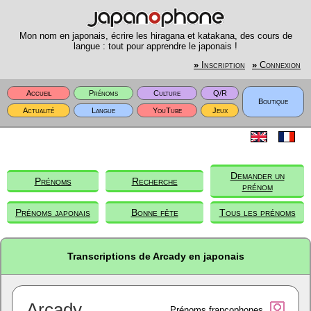
Mon nom en japonais, écrire les hiragana et katakana, des cours de
langue : tout pour apprendre le japonais !
»
Inscription
»
Connexion
Accueil
Prénoms
Culture
Q/R
Boutique
Actualité
Langue
YouTube
Jeux
Demander un
Prénoms
Recherche
prénom
Prénoms japonais
Bonne fête
Tous les prénoms
Transcriptions de Arcady en japonais
Arcady
Prénoms francophones