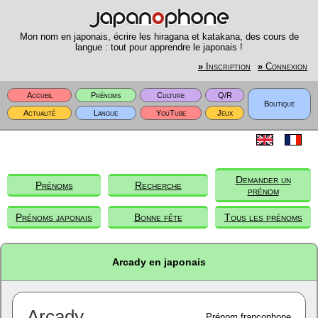
Mon nom en japonais, écrire les hiragana et katakana, des cours de
langue : tout pour apprendre le japonais !
»
Inscription
»
Connexion
Accueil
Prénoms
Culture
Q/R
Boutique
Actualité
Langue
YouTube
Jeux
Demander un
Prénoms
Recherche
prénom
Prénoms japonais
Bonne fête
Tous les prénoms
Arcady en japonais
Arcady
Prénom francophone