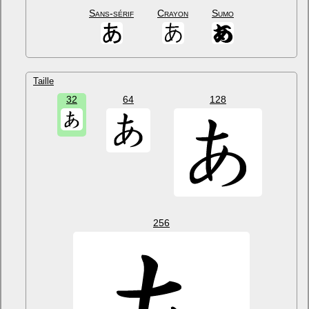
Sans-sérif
Crayon
Sumo
Taille
32
64
128
256