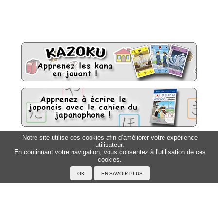
Notre site utilise des cookies afin d’améliorer votre expérience
utilisateur.
Sitemap
Top △
En continuant votre navigation, vous consentez à l'utilisation de ces
cookies.
Accueil
F.A.Q.
A propos du Japanophone
Mentions légales
Votre profil