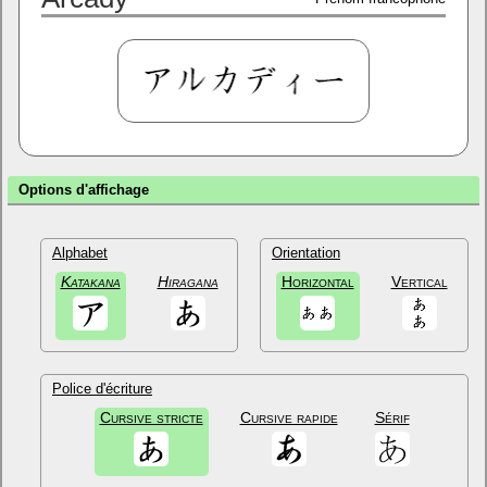
Options d'affichage
Alphabet
Orientation
Katakana
Hiragana
Horizontal
Vertical
Police d'écriture
Cursive stricte
Cursive rapide
Sérif