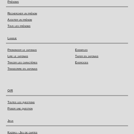
Prénoms
Rechercher un prénom
Ajouter un prénom
Tous les prénoms
Langue
Prononcer le japonais
Exemples
Lire le japonais
Taper en japonais
Tracer les caractères
Exercices
Transcrire en japonais
Q/R
Toutes les questions
Poser une question
Jeux
Kazoku - Jeu de cartes