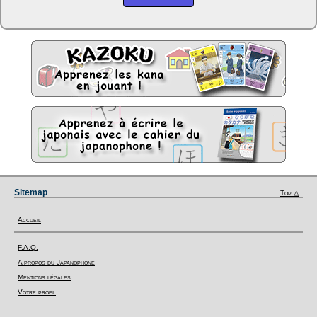
Sitemap
Top △
Accueil
F.A.Q.
A propos du Japanophone
Mentions légales
Votre profil