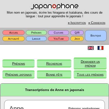
Mon nom en japonais, écrire les hiragana et katakana, des cours de
langue : tout pour apprendre le japonais !
»
Inscription
»
Connexion
Accueil
Prénoms
Culture
Q/R
Boutique
Actualité
Langue
YouTube
Jeux
Demander un
Prénoms
Recherche
prénom
Prénoms japonais
Bonne fête
Tous les prénoms
Transcriptions de Anne en japonais
Anne
Prénoms anglophones