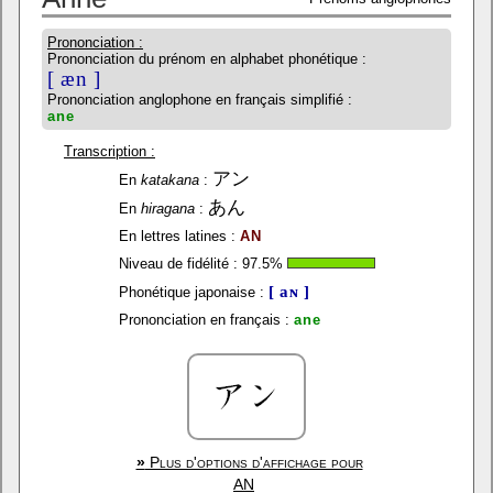
Prononciation :
Prononciation du prénom en alphabet phonétique :
[ æn ]
Prononciation anglophone en français simplifié :
ane
Transcription :
アン
En
katakana
:
あん
En
hiragana
:
En lettres latines :
AN
Niveau de fidélité :
97.5
%
[ aɴ ]
Phonétique japonaise :
Prononciation en français :
ane
»
Plus d'options d'affichage pour
AN