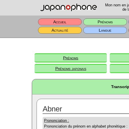
Mon nom en jap
de l
Accueil
Prénoms
Actualité
Langue
Prénoms
Prénoms japonais
Transcri
Abner
Prononciation :
Prononciation du prénom en alphabet phonétique :