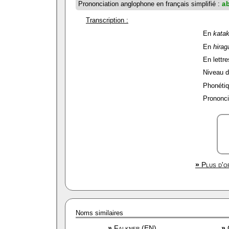
Prononciation anglophone en français simplifié :
a
Transcription :
En
kata
En
hirag
En lettre
Niveau de
Phonétiq
Prononci
»
Plus d'op
Noms similaires
»
Falkner (EN)
»