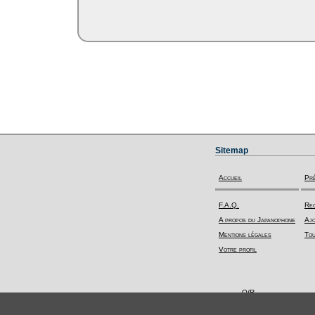
Sitemap
Accueil
Pr
F.A.Q.
Rec
A propos du Japanophone
Ajo
Mentions légales
Tou
Votre profil
Q/R