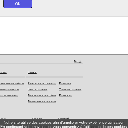
Top △
énoms
Langue
hercher un prénom
Prononcer le japonais
Exemples
uter un prénom
Lire le japonais
Taper en japonais
s les prénoms
Tracer les caractères
Exercices
Transcrire en japonais
Jeux
Culture
Actualité
Notre site utilise des cookies afin d’améliorer votre expérience utilisateur.
En continuant votre navigation, vous consentez à l'utilisation de ces cookies.