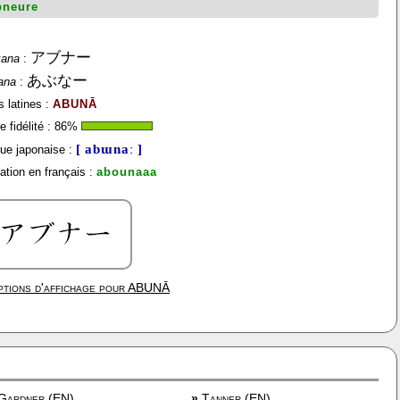
bneure
アブナー
kana
:
あぶなー
ana
:
s latines :
ABUNĀ
 fidélité :
86
%
[ abɯnaː ]
ue japonaise :
ation en français :
abounaaa
tions d'affichage pour
ABUNĀ
Gardner (EN)
»
Tanner (EN)