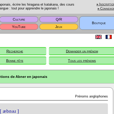
onais, écrire les hiragana et katakana, des cours
»
Inscriptio
angue : tout pour apprendre le japonais !
»
Connexio
Culture
Q/R
Boutique
YouTube
Jeux
Recherche
Demander un prénom
Bonne fête
Tous les prénoms
ptions de Abner en japonais
Prénoms anglophones
[ æbnəɹ ]