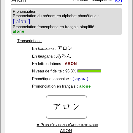
Prononciation :
Prononciation du prénom en alphabet phonétique :
[ alɔn ]
Prononciation francophone en français simplifié :
alone
Transcription :
アロン
En
katakana
:
あろん
En
hiragana
:
En lettres latines :
ARON
Niveau de fidélité :
95.3
%
[ aɽoɴ ]
Phonétique japonaise :
Prononciation en français :
alone
»
Plus d'options d'affichage pour
ARON