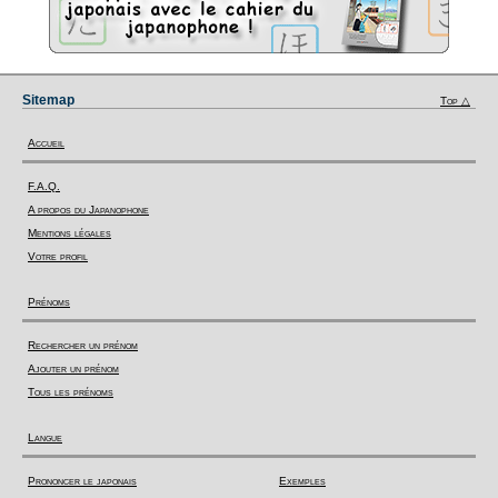
Sitemap
Top △
Accueil
F.A.Q.
A propos du Japanophone
Mentions légales
Votre profil
Prénoms
Rechercher un prénom
Ajouter un prénom
Tous les prénoms
Langue
Prononcer le japonais
Exemples