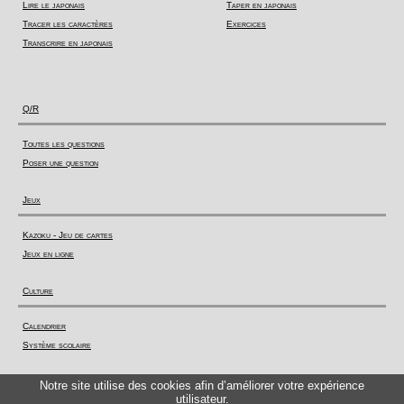
Lire le japonais
Taper en japonais
Tracer les caractères
Exercices
Transcrire en japonais
Q/R
Toutes les questions
Poser une question
Jeux
Kazoku - Jeu de cartes
Jeux en ligne
Culture
Calendrier
Système scolaire
Actualité
Notre site utilise des cookies afin d’améliorer votre expérience
utilisateur.