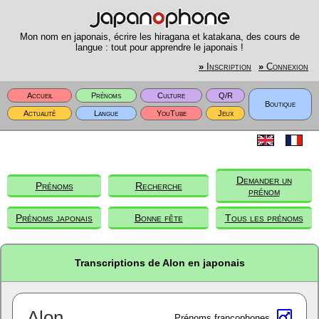
Mon nom en japonais, écrire les hiragana et katakana, des cours de
langue : tout pour apprendre le japonais !
»
Inscription
»
Connexion
Accueil
Prénoms
Culture
Q/R
Boutique
Actualité
Langue
YouTube
Jeux
Demander un
Prénoms
Recherche
prénom
Prénoms japonais
Bonne fête
Tous les prénoms
Transcriptions de Alon en japonais
Alon
Prénoms francophones