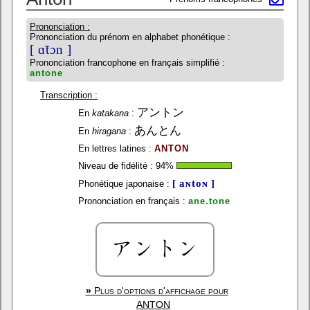
Prononciation :
Prononciation du prénom en alphabet phonétique :
[ ɑ̃tɔn ]
Prononciation francophone en français simplifié :
antone
Transcription :
アントン
En
katakana
:
あんとん
En
hiragana
:
En lettres latines :
ANTON
Niveau de fidélité :
94
%
[ aɴtoɴ ]
Phonétique japonaise :
Prononciation en français :
ane.tone
»
Plus d'options d'affichage pour
ANTON