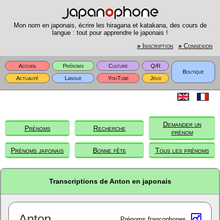
Mon nom en japonais, écrire les hiragana et katakana, des cours de
langue : tout pour apprendre le japonais !
»
Inscription
»
Connexion
Accueil
Prénoms
Culture
Q/R
Boutique
Actualité
Langue
YouTube
Jeux
Demander un
Prénoms
Recherche
prénom
Prénoms japonais
Bonne fête
Tous les prénoms
Transcriptions de Anton en japonais
Anton
Prénoms francophones