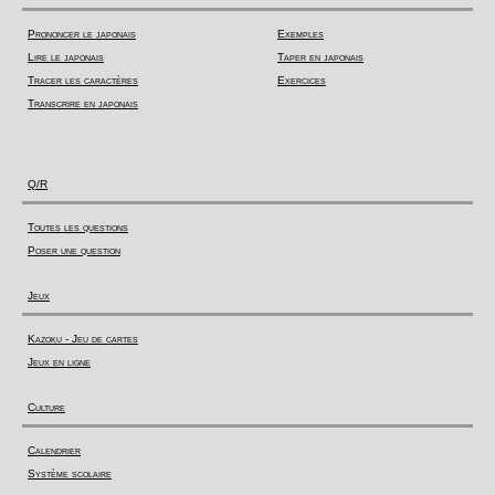
Prononcer le japonais
Exemples
Lire le japonais
Taper en japonais
Tracer les caractères
Exercices
Transcrire en japonais
Q/R
Toutes les questions
Poser une question
Jeux
Kazoku - Jeu de cartes
Jeux en ligne
Culture
Calendrier
Système scolaire