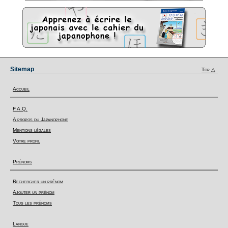
Sitemap
Top △
Accueil
F.A.Q.
A propos du Japanophone
Mentions légales
Votre profil
Prénoms
Rechercher un prénom
Ajouter un prénom
Tous les prénoms
Langue