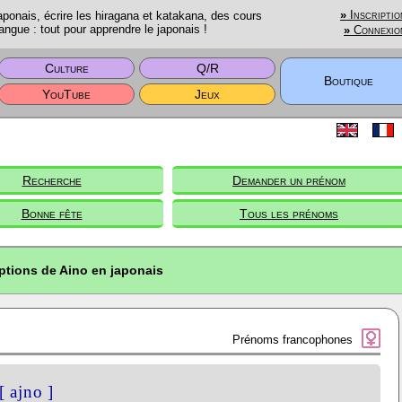
onais, écrire les hiragana et katakana, des cours
»
Inscriptio
angue : tout pour apprendre le japonais !
»
Connexio
Culture
Q/R
Boutique
YouTube
Jeux
Recherche
Demander un prénom
Bonne fête
Tous les prénoms
ptions de Aino en japonais
Prénoms francophones
[ ajno ]