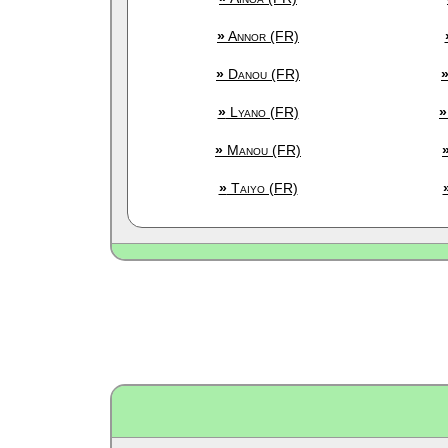
»
Annor (FR)
»
Danou (FR)
»
Lyano (FR)
»
»
Manou (FR)
»
Taiyo (FR)