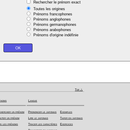
Rechercher le prénom exact
Toutes les origines
Prénoms francophones
Prénoms anglophones
Prénoms germanophones
Prénoms arabophones
Prénoms d'origine indéfinie
Top △
énoms
Langue
hercher un prénom
Prononcer le japonais
Exemples
uter un prénom
Lire le japonais
Taper en japonais
s les prénoms
Tracer les caractères
Exercices