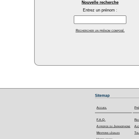
Nouvelle recherche
Entrez un prénom :
Rechercher un prénom composé.
Sitemap
Accueil
Pr
F.A.Q.
Rec
A propos du Japanophone
Ajo
Mentions légales
Tou