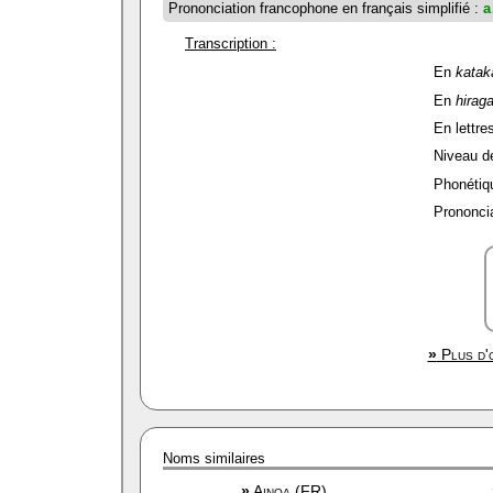
Prononciation francophone en français simplifié :
a
Transcription :
En
katak
En
hirag
En lettres
Niveau de 
Phonétiqu
Prononcia
»
Plus d'o
Noms similaires
»
Ainoa (FR)