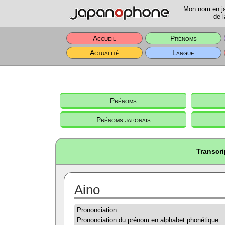
Mon nom en jap
de l
Accueil
Prénoms
Actualité
Langue
Prénoms
Prénoms japonais
Transcri
Aino
Prononciation :
Prononciation du prénom en alphabet phonétique :