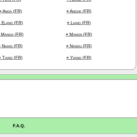
»
Anoa (FR)
»
Anouk (FR)
»
Elano (FR)
»
Liano (FR)
Manoa (FR)
»
Manon (FR)
»
Naiho (FR)
»
Nanou (FR)
»
Tiano (FR)
»
Yvano (FR)
F.A.Q.