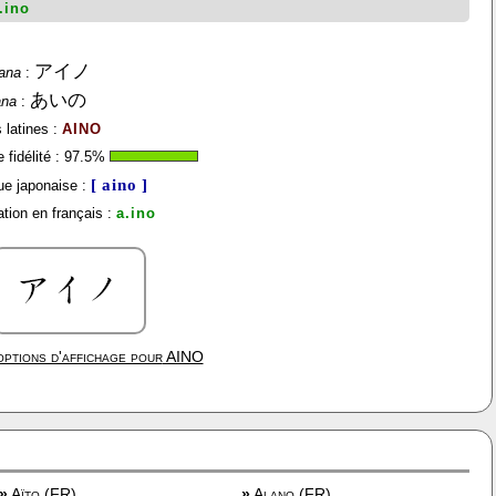
.ino
アイノ
ana
:
あいの
ana
:
 latines :
AINO
fidélité :
97.5
%
[ aino ]
e japonaise :
tion en français :
a.ino
ptions d'affichage pour
AINO
»
Aïto (FR)
»
Alano (FR)