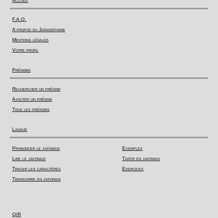
Accueil
F.A.Q.
A propos du Japanophone
Mentions légales
Votre profil
Prénoms
Rechercher un prénom
Ajouter un prénom
Tous les prénoms
Langue
Prononcer le japonais
Exemples
Lire le japonais
Taper en japonais
Tracer les caractères
Exercices
Transcrire en japonais
Q/R