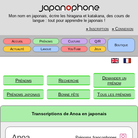
Mon nom en japonais, écrire les hiragana et katakana, des cours de
langue : tout pour apprendre le japonais !
»
Inscription
»
Connexion
Accueil
Prénoms
Culture
Q/R
Boutique
Actualité
Langue
YouTube
Jeux
Demander un
Prénoms
Recherche
prénom
Prénoms japonais
Bonne fête
Tous les prénoms
Transcriptions de Anoa en japonais
Anoa
Prénoms francophones