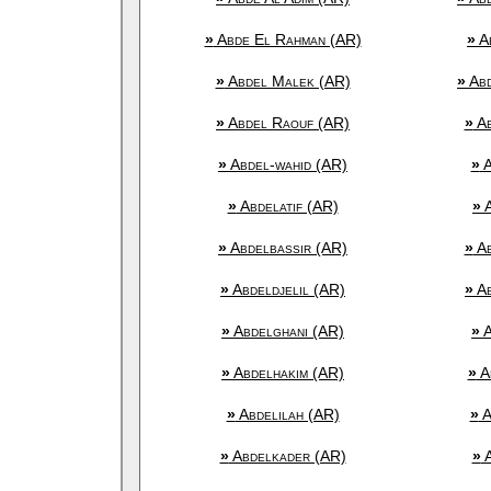
»
Abde El Rahman (AR)
»
Ab
»
Abdel Malek (AR)
»
Abd
»
Abdel Raouf (AR)
»
Ab
»
Abdel-wahid (AR)
»
A
»
Abdelatif (AR)
»
A
»
Abdelbassir (AR)
»
Ab
»
Abdeldjelil (AR)
»
Ab
»
Abdelghani (AR)
»
A
»
Abdelhakim (AR)
»
A
»
Abdelilah (AR)
»
A
»
Abdelkader (AR)
»
A