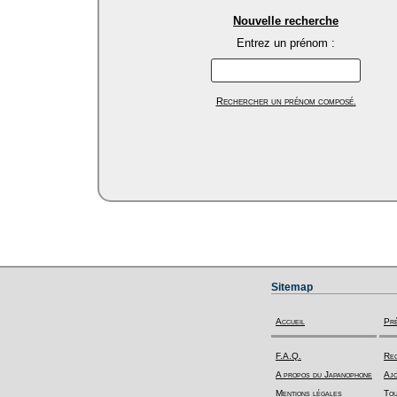
Nouvelle recherche
Entrez un prénom :
Rechercher un prénom composé.
Sitemap
Accueil
Pr
F.A.Q.
Rec
A propos du Japanophone
Ajo
Mentions légales
Tou