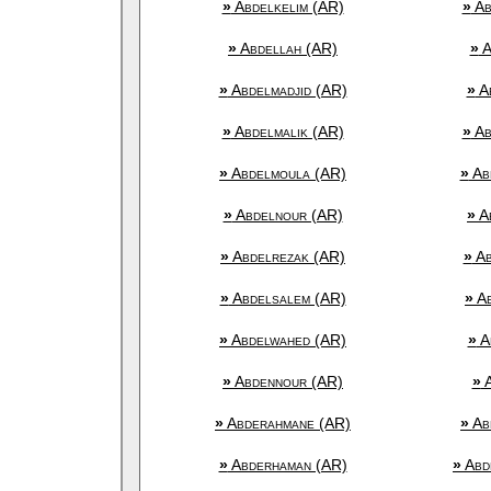
»
Abdelkelim (AR)
»
Ab
»
Abdellah (AR)
»
A
»
Abdelmadjid (AR)
»
Ab
»
Abdelmalik (AR)
»
Ab
»
Abdelmoula (AR)
»
Ab
»
Abdelnour (AR)
»
Ab
»
Abdelrezak (AR)
»
Ab
»
Abdelsalem (AR)
»
Ab
»
Abdelwahed (AR)
»
A
»
Abdennour (AR)
»
A
»
Abderahmane (AR)
»
Ab
»
Abderhaman (AR)
»
Abd