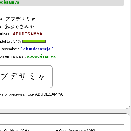
bdèsamya
アブデサミャ
na
:
あぶでさみゃ
a
:
atines :
ABUDESAMYA
délité :
94
%
[ abɯdesamja ]
japonaise :
on en français :
aboudésamya
ns d'affichage pour
ABUDESAMYA
e Al Majid (AR)
»
Abde Arrahman (AR)