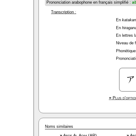
Prononciation arabophone en français simplifié :
a
Transcription :
En
kataka
En
hiragan
En lettres l
Niveau de fi
Phonétique 
Prononciati
»
Plus d'optio
Noms similaires
»
Abde Al Adim (AR)
»
Abd