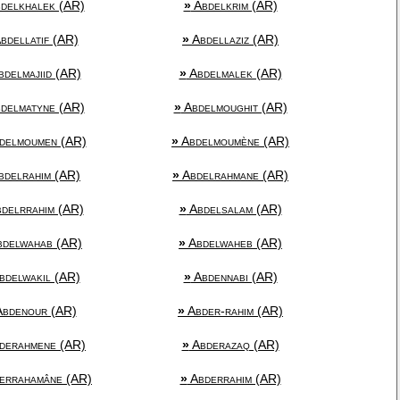
delkhalek (AR)
»
Abdelkrim (AR)
bdellatif (AR)
»
Abdellaziz (AR)
delmajiid (AR)
»
Abdelmalek (AR)
delmatyne (AR)
»
Abdelmoughit (AR)
delmoumen (AR)
»
Abdelmoumène (AR)
delrahim (AR)
»
Abdelrahmane (AR)
delrrahim (AR)
»
Abdelsalam (AR)
delwahab (AR)
»
Abdelwaheb (AR)
bdelwakil (AR)
»
Abdennabi (AR)
bdenour (AR)
»
Abder-rahim (AR)
derahmene (AR)
»
Abderazaq (AR)
errahamâne (AR)
»
Abderrahim (AR)