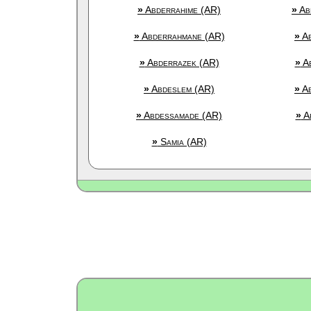
»
Abderrahime (AR)
»
Ab
»
Abderrahmane (AR)
»
Ab
»
Abderrazek (AR)
»
Ab
»
Abdeslem (AR)
»
Ab
»
Abdessamade (AR)
»
Ab
»
Samia (AR)