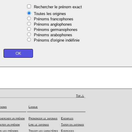
Rechercher le prénom exact
Toutes les origines
Prénoms francophones
Prénoms anglophones
Prénoms germanophones
Prénoms arabophones
Prénoms d'origine indéfinie
Top △
énoms
Langue
hercher un prénom
Prononcer le japonais
Exemples
uter un prénom
Lire le japonais
Taper en japonais
s les prénoms
Tracer les caractères
Exercices