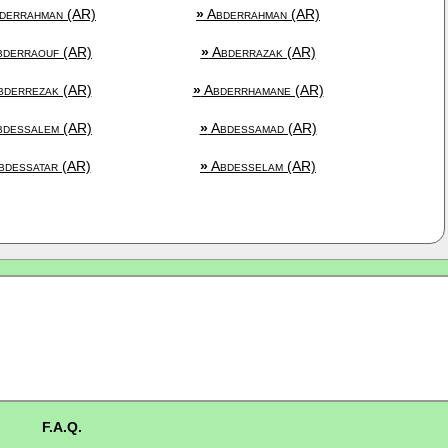
derrahman (AR)
»
Abderrahman (AR)
derraouf (AR)
»
Abderrazak (AR)
derrezak (AR)
»
Abderrhamane (AR)
dessalem (AR)
»
Abdessamad (AR)
dessatar (AR)
»
Abdesselam (AR)
F.A.Q.