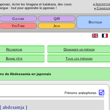
onais, écrire les hiragana et katakana, des cours
»
Inscriptio
angue : tout pour apprendre le japonais !
»
Connexio
Culture
Q/R
Boutique
YouTube
Jeux
Recherche
Demander un prénom
Bonne fête
Tous les prénoms
ons de Abdessamia en japonais
Prénoms arabophones
[ abdɛsamja ]