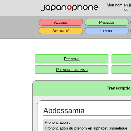
Mon nom en jap
de l
Accueil
Prénoms
Actualité
Langue
Prénoms
Prénoms japonais
Transcripti
Abdessamia
Prononciation :
Prononciation du prénom en alphabet phonétique :