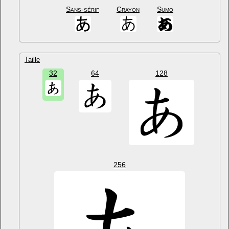
Sans-sérif
Crayon
Sumo
Taille
32
64
128
256