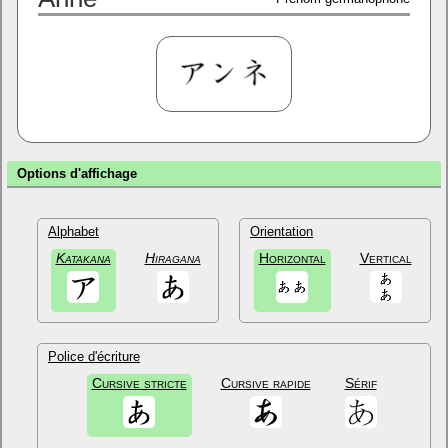
Options d'affichage
Alphabet
Orientation
Katakana
Hiragana
Horizontal
Vertical
Police d'écriture
Cursive stricte
Cursive rapide
Sérif