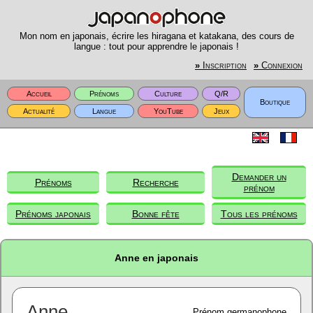
Mon nom en japonais, écrire les hiragana et katakana, des cours de
langue : tout pour apprendre le japonais !
»
Inscription
»
Connexion
Accueil
Prénoms
Culture
Q/R
Boutique
Actualité
Langue
YouTube
Jeux
Demander un
Prénoms
Recherche
prénom
Prénoms japonais
Bonne fête
Tous les prénoms
Anne en japonais
Anne
Prénom germanophone