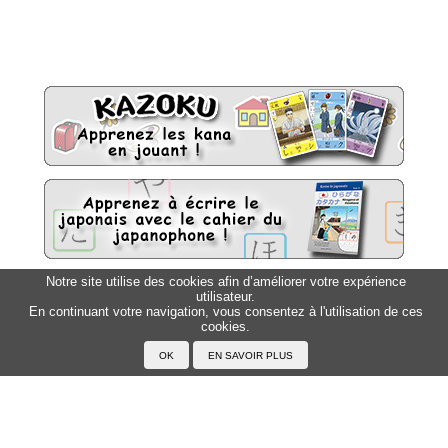
Notre site utilise des cookies afin d’améliorer votre expérience
utilisateur.
Sitemap
Top △
En continuant votre navigation, vous consentez à l'utilisation de ces
cookies.
Accueil
F.A.Q.
A propos du Japanophone
Mentions légales
Votre profil