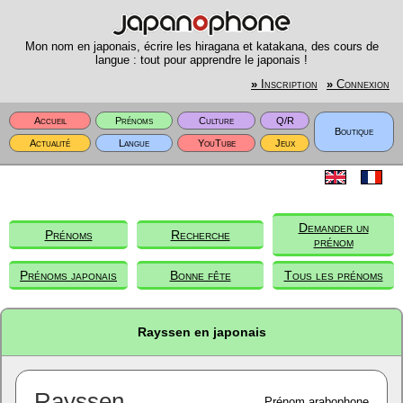
Mon nom en japonais, écrire les hiragana et katakana, des cours de
langue : tout pour apprendre le japonais !
»
Inscription
»
Connexion
Accueil
Prénoms
Culture
Q/R
Boutique
Actualité
Langue
YouTube
Jeux
Demander un
Prénoms
Recherche
prénom
Prénoms japonais
Bonne fête
Tous les prénoms
Rayssen en japonais
Rayssen
Prénom arabophone