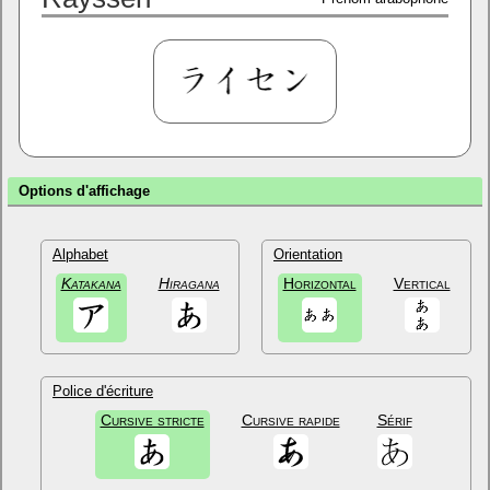
Options d'affichage
Alphabet
Orientation
Katakana
Hiragana
Horizontal
Vertical
Police d'écriture
Cursive stricte
Cursive rapide
Sérif