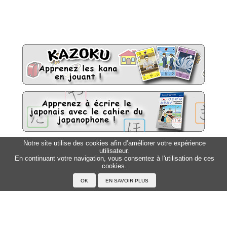
Notre site utilise des cookies afin d’améliorer votre expérience
utilisateur.
Sitemap
Top △
En continuant votre navigation, vous consentez à l'utilisation de ces
cookies.
Accueil
F.A.Q.
A propos du Japanophone
Mentions légales
Votre profil