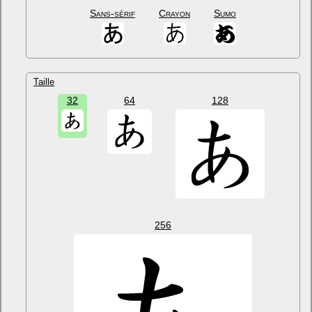
Sans-sérif
Crayon
Sumo
Taille
32
64
128
256