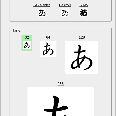
Sans-sérif
Crayon
Sumo
Taille
32
64
128
256