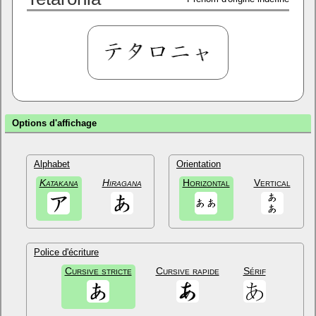
Options d'affichage
Alphabet
Orientation
Katakana
Hiragana
Horizontal
Vertical
Police d'écriture
Cursive stricte
Cursive rapide
Sérif