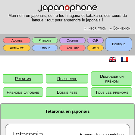
Mon nom en japonais, écrire les hiragana et katakana, des cours de
langue : tout pour apprendre le japonais !
»
Inscription
»
Connexion
Accueil
Prénoms
Culture
Q/R
Boutique
Actualité
Langue
YouTube
Jeux
Demander un
Prénoms
Recherche
prénom
Prénoms japonais
Bonne fête
Tous les prénoms
Tetaronia en japonais
Tetaronia
Prénom d'origine indéfine