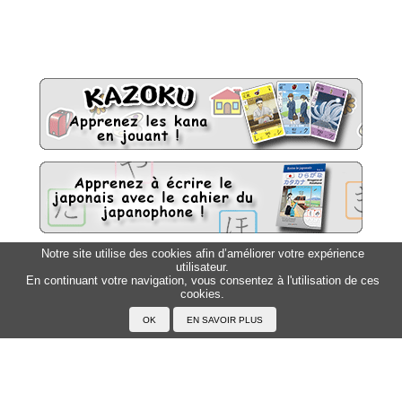
Notre site utilise des cookies afin d’améliorer votre expérience
utilisateur.
Sitemap
Top △
En continuant votre navigation, vous consentez à l'utilisation de ces
cookies.
Accueil
F.A.Q.
A propos du Japanophone
Mentions légales
Votre profil