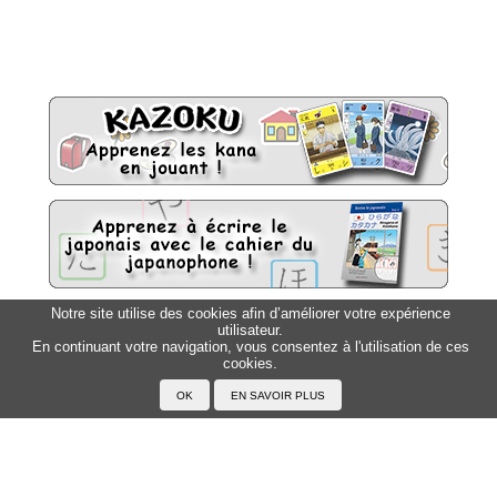
Notre site utilise des cookies afin d’améliorer votre expérience
utilisateur.
Sitemap
Top △
En continuant votre navigation, vous consentez à l'utilisation de ces
cookies.
Accueil
F.A.Q.
A propos du Japanophone
Mentions légales
Votre profil