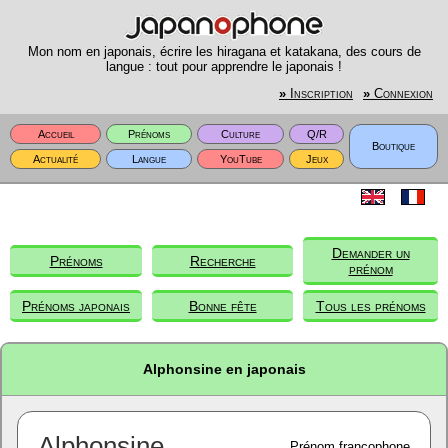
Mon nom en japonais, écrire les hiragana et katakana, des cours de
langue : tout pour apprendre le japonais !
»
Inscription
»
Connexion
Accueil
Prénoms
Culture
Q/R
Boutique
Actualité
Langue
YouTube
Jeux
Demander un
Prénoms
Recherche
prénom
Prénoms japonais
Bonne fête
Tous les prénoms
Alphonsine en japonais
Alphonsine
Prénom francophone