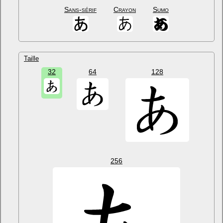
Sans-sérif
Crayon
Sumo
Taille
32
64
128
256