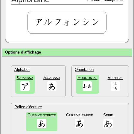
Options d'affichage
Alphabet
Orientation
Katakana
Hiragana
Horizontal
Vertical
Police d'écriture
Cursive stricte
Cursive rapide
Sérif