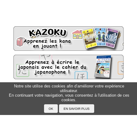
Notre site utilise des cookies afin d’améliorer votre expérience
utilisateur.
Sitemap
Top △
En continuant votre navigation, vous consentez à l'utilisation de ces
cookies.
Accueil
F.A.Q.
A propos du Japanophone
Mentions légales
Votre profil