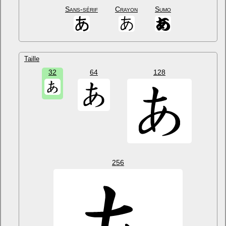
Sans-sérif
Crayon
Sumo
Taille
32
64
128
256