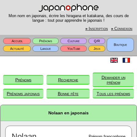
Mon nom en japonais, écrire les hiragana et katakana, des cours de
langue : tout pour apprendre le japonais !
»
Inscription
»
Connexion
Accueil
Prénoms
Culture
Q/R
Boutique
Actualité
Langue
YouTube
Jeux
Demander un
Prénoms
Recherche
prénom
Prénoms japonais
Bonne fête
Tous les prénoms
Nolaan en japonais
Nolaan
Prénom francophone