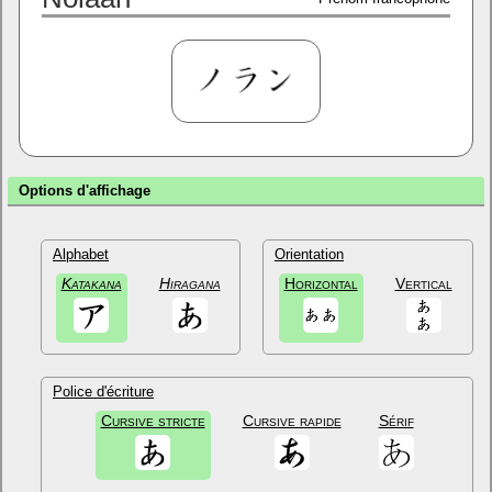
Options d'affichage
Alphabet
Orientation
Katakana
Hiragana
Horizontal
Vertical
Police d'écriture
Cursive stricte
Cursive rapide
Sérif