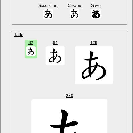
Sans-sérif
Crayon
Sumo
Taille
32
64
128
256