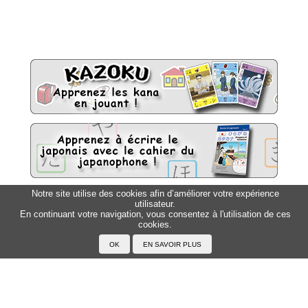
Notre site utilise des cookies afin d’améliorer votre expérience
utilisateur.
Sitemap
Top △
En continuant votre navigation, vous consentez à l'utilisation de ces
cookies.
Accueil
F.A.Q.
A propos du Japanophone
Mentions légales
Votre profil