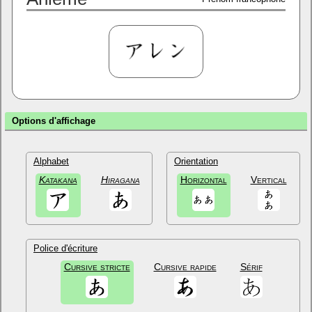
Options d'affichage
Alphabet
Orientation
Katakana
Hiragana
Horizontal
Vertical
Police d'écriture
Cursive stricte
Cursive rapide
Sérif