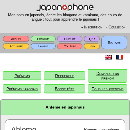
Mon nom en japonais, écrire les hiragana et katakana, des cours de
langue : tout pour apprendre le japonais !
»
Inscription
»
Connexion
Accueil
Prénoms
Culture
Q/R
Boutique
Actualité
Langue
YouTube
Jeux
Demander un
Prénoms
Recherche
prénom
Prénoms japonais
Bonne fête
Tous les prénoms
Ahleme en japonais
Ahleme
Prénom francophone