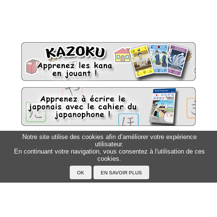
Notre site utilise des cookies afin d’améliorer votre expérience
utilisateur.
Sitemap
Top △
En continuant votre navigation, vous consentez à l'utilisation de ces
cookies.
Accueil
F.A.Q.
A propos du Japanophone
Mentions légales
Votre profil