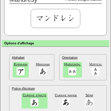
Options d'affichage
Alphabet
Orientation
Katakana
Hiragana
Horizontal
Vertical
Police d'écriture
Cursive stricte
Cursive rapide
Sérif