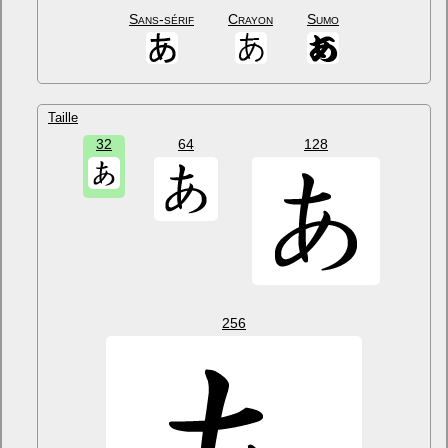
Sans-sérif
Crayon
Sumo
Taille
32
64
128
256