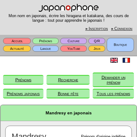
Mon nom en japonais, écrire les hiragana et katakana, des cours de
langue : tout pour apprendre le japonais !
»
Inscription
»
Connexion
Accueil
Prénoms
Culture
Q/R
Boutique
Actualité
Langue
YouTube
Jeux
Demander un
Prénoms
Recherche
prénom
Prénoms japonais
Bonne fête
Tous les prénoms
Mandresy en japonais
Mandresy
Prénom d'origine indéfine